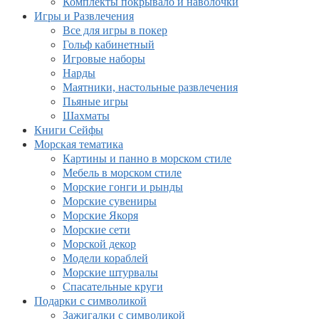
Комплекты покрывало и наволочки
Игры и Развлечения
Все для игры в покер
Гольф кабинетный
Игровые наборы
Нарды
Маятники, настольные развлечения
Пьяные игры
Шахматы
Книги Сейфы
Морская тематика
Картины и панно в морском стиле
Мебель в морском стиле
Морские гонги и рынды
Морские сувениры
Морские Якоря
Морские сети
Морской декор
Модели кораблей
Морские штурвалы
Спасательные круги
Подарки с символикой
Зажигалки с символикой