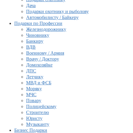
Дача
Подарки охотнику и рыболову
Автомобилисту / Байкеру
Подарки по Профессии
Железнодорожнику
Чиновнику
Банкиру
ВДВ
Военному / Армия
Врачу / Доктору
Домохозяйке
ДПС
Летчику
МВД и ФСБ
Моряку
МЧС
Повару
Полицейскому
Строителю
Юристу
Музыканту
Бизнес Подарки