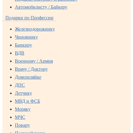
Автомобилисту / Байкеру
Подарки по Профессии
Железнодорожнику
Чиновнику
Банкиру
ВДВ
Военному / Армия
Врачу / Доктору
Домохозяйке
ДПС
Летчику
МВД и ФСБ
Моряку
МЧС
Повару