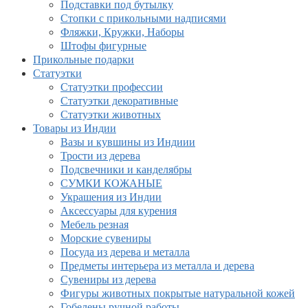
Подставки под бутылку
Стопки с прикольными надписями
Фляжки, Кружки, Наборы
Штофы фигурные
Прикольные подарки
Статуэтки
Статуэтки профессии
Статуэтки декоративные
Статуэтки животных
Товары из Индии
Вазы и кувшины из Индиии
Трости из дерева
Подсвечники и канделябры
СУМКИ КОЖАНЫЕ
Украшения из Индии
Аксессуары для курения
Мебель резная
Морские сувениры
Посуда из дерева и металла
Предметы интерьера из металла и дерева
Сувениры из дерева
Фигуры животных покрытые натуральной кожей
Гобелены ручной работы