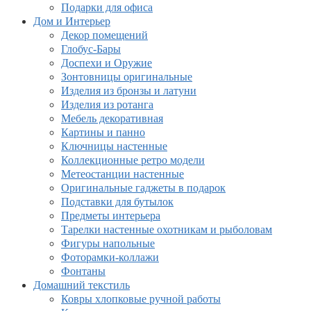
Подарки для офиса
Дом и Интерьер
Декор помещений
Глобус-Бары
Доспехи и Оружие
Зонтовницы оригинальные
Изделия из бронзы и латуни
Изделия из ротанга
Мебель декоративная
Картины и панно
Ключницы настенные
Коллекционные ретро модели
Метеостанции настенные
Оригинальные гаджеты в подарок
Подставки для бутылок
Предметы интерьера
Тарелки настенные охотникам и рыболовам
Фигуры напольные
Фоторамки-коллажи
Фонтаны
Домашний текстиль
Ковры хлопковые ручной работы