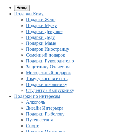
Назад
Подарки Кому
Подарки Жене
Подарки Мужу
Подарки Девушке
Подарки Деду
Подарки Маме
Подарок Иностранцу
Семейный подарок
Подарки Руководителю
Защитнику Отечества
Молодежный подарок
Тому, у кого все есть
Подарки школьнику
Студенту / Выпускнику
Подарки по интересам
Алкоголь
Дизайн Интерьера
Подарки Рыболову
Путешествия
Спорт
Подарки Охотнику