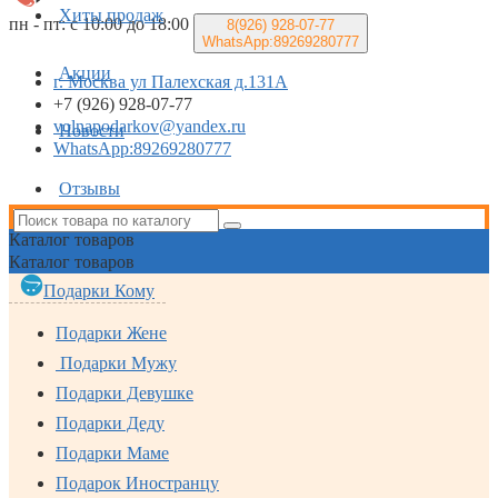
Хиты продаж
пн - пт: с 10:00 до 18:00
8(926)
928-07-77
WhatsApp:89269280777
Акции
г. Москва ул Палехская д.131А
+7 (926) 928-07-77
volnapodarkov@yandex.ru
Новости
WhatsApp:89269280777
Отзывы
Каталог
товаров
Каталог
товаров
Подарки Кому
Подарки Жене
Подарки Мужу
Подарки Девушке
Подарки Деду
Подарки Маме
Подарок Иностранцу