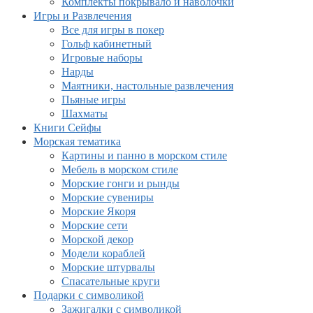
Комплекты покрывало и наволочки
Игры и Развлечения
Все для игры в покер
Гольф кабинетный
Игровые наборы
Нарды
Маятники, настольные развлечения
Пьяные игры
Шахматы
Книги Сейфы
Морская тематика
Картины и панно в морском стиле
Мебель в морском стиле
Морские гонги и рынды
Морские сувениры
Морские Якоря
Морские сети
Морской декор
Модели кораблей
Морские штурвалы
Спасательные круги
Подарки с символикой
Зажигалки с символикой