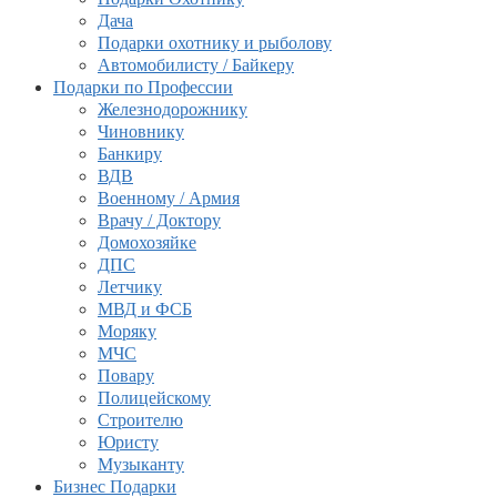
Дача
Подарки охотнику и рыболову
Автомобилисту / Байкеру
Подарки по Профессии
Железнодорожнику
Чиновнику
Банкиру
ВДВ
Военному / Армия
Врачу / Доктору
Домохозяйке
ДПС
Летчику
МВД и ФСБ
Моряку
МЧС
Повару
Полицейскому
Строителю
Юристу
Музыканту
Бизнес Подарки