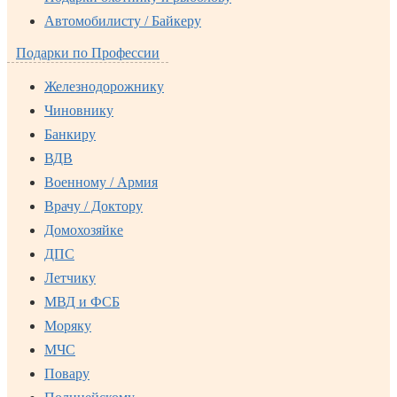
Автомобилисту / Байкеру
Подарки по Профессии
Железнодорожнику
Чиновнику
Банкиру
ВДВ
Военному / Армия
Врачу / Доктору
Домохозяйке
ДПС
Летчику
МВД и ФСБ
Моряку
МЧС
Повару