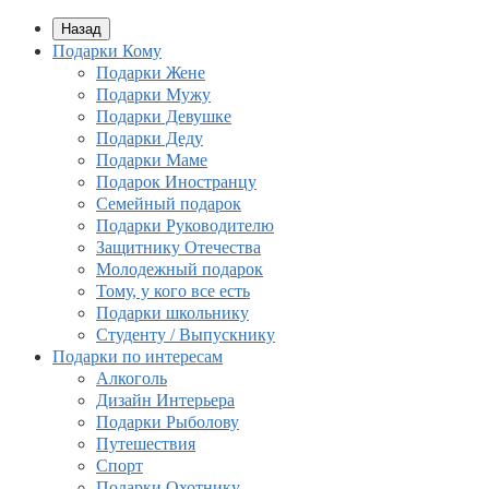
Назад
Подарки Кому
Подарки Жене
Подарки Мужу
Подарки Девушке
Подарки Деду
Подарки Маме
Подарок Иностранцу
Семейный подарок
Подарки Руководителю
Защитнику Отечества
Молодежный подарок
Тому, у кого все есть
Подарки школьнику
Студенту / Выпускнику
Подарки по интересам
Алкоголь
Дизайн Интерьера
Подарки Рыболову
Путешествия
Спорт
Подарки Охотнику