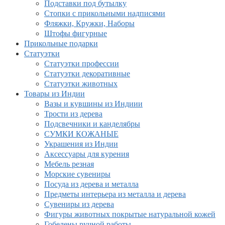
Подставки под бутылку
Стопки с прикольными надписями
Фляжки, Кружки, Наборы
Штофы фигурные
Прикольные подарки
Статуэтки
Статуэтки профессии
Статуэтки декоративные
Статуэтки животных
Товары из Индии
Вазы и кувшины из Индиии
Трости из дерева
Подсвечники и канделябры
СУМКИ КОЖАНЫЕ
Украшения из Индии
Аксессуары для курения
Мебель резная
Морские сувениры
Посуда из дерева и металла
Предметы интерьера из металла и дерева
Сувениры из дерева
Фигуры животных покрытые натуральной кожей
Гобелены ручной работы