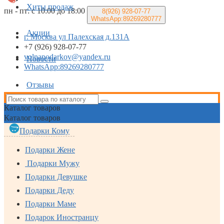
Хиты продаж
пн - пт: с 10:00 до 18:00
8(926)
928-07-77
WhatsApp:89269280777
Акции
г. Москва ул Палехская д.131А
+7 (926) 928-07-77
volnapodarkov@yandex.ru
Новости
WhatsApp:89269280777
Отзывы
Каталог
товаров
Каталог
товаров
Подарки Кому
Подарки Жене
Подарки Мужу
Подарки Девушке
Подарки Деду
Подарки Маме
Подарок Иностранцу