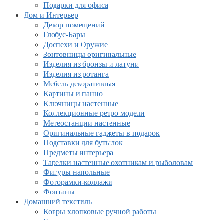
Подарки для офиса
Дом и Интерьер
Декор помещений
Глобус-Бары
Доспехи и Оружие
Зонтовницы оригинальные
Изделия из бронзы и латуни
Изделия из ротанга
Мебель декоративная
Картины и панно
Ключницы настенные
Коллекционные ретро модели
Метеостанции настенные
Оригинальные гаджеты в подарок
Подставки для бутылок
Предметы интерьера
Тарелки настенные охотникам и рыболовам
Фигуры напольные
Фоторамки-коллажи
Фонтаны
Домашний текстиль
Ковры хлопковые ручной работы