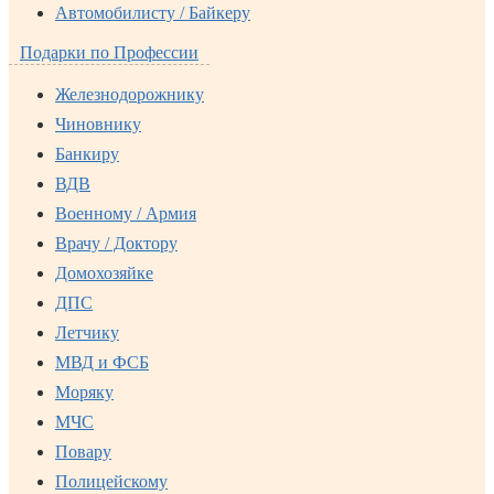
Автомобилисту / Байкеру
Подарки по Профессии
Железнодорожнику
Чиновнику
Банкиру
ВДВ
Военному / Армия
Врачу / Доктору
Домохозяйке
ДПС
Летчику
МВД и ФСБ
Моряку
МЧС
Повару
Полицейскому