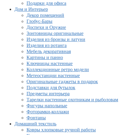
Подарки для офиса
Дом и Интерьер
Декор помещений
Глобус-Бары
Доспехи и Оружие
Зонтовницы оригинальные
Изделия из бронзы и латуни
Изделия из ротанга
Мебель декоративная
Картины и панно
Ключницы настенные
Коллекционные ретро модели
Метеостанции настенные
Оригинальные гаджеты в подарок
Подставки для бутылок
Предметы интерьера
Тарелки настенные охотникам и рыболовам
Фигуры напольные
Фоторамки-коллажи
Фонтаны
Домашний текстиль
Ковры хлопковые ручной работы