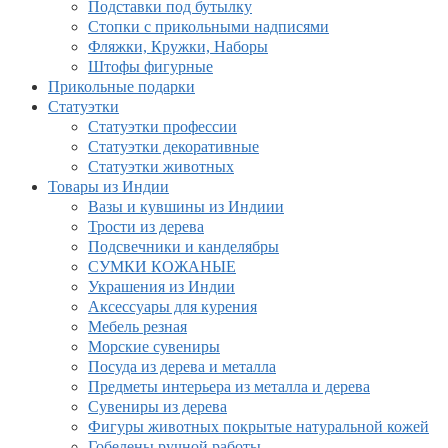
Подставки под бутылку
Стопки с прикольными надписями
Фляжки, Кружки, Наборы
Штофы фигурные
Прикольные подарки
Статуэтки
Статуэтки профессии
Статуэтки декоративные
Статуэтки животных
Товары из Индии
Вазы и кувшины из Индиии
Трости из дерева
Подсвечники и канделябры
СУМКИ КОЖАНЫЕ
Украшения из Индии
Аксессуары для курения
Мебель резная
Морские сувениры
Посуда из дерева и металла
Предметы интерьера из металла и дерева
Сувениры из дерева
Фигуры животных покрытые натуральной кожей
Гобелены ручной работы