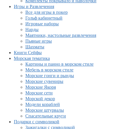
Комплекты покрывало и наволочки
Игры и Развлечения
Все для игры в покер
Гольф кабинетный
Игровые наборы
Нарды
Маятники, настольные развлечения
Пьяные игры
Шахматы
Книги Сейфы
Морская тематика
Картины и панно в морском стиле
Мебель в морском стиле
Морские гонги и рынды
Морские сувениры
Морские Якоря
Морские сети
Морской декор
Модели кораблей
Морские штурвалы
Спасательные круги
Подарки с символикой
Зажигалки с символикой