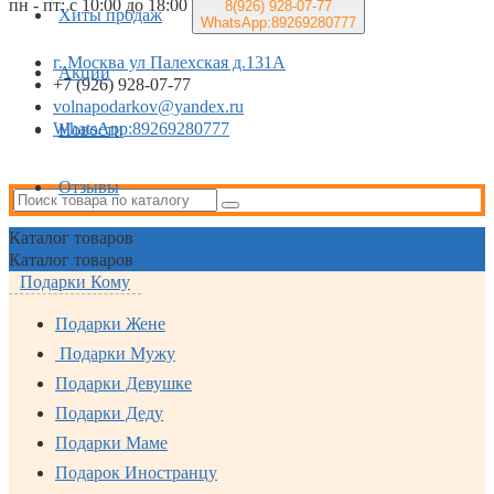
пн - пт: с 10:00 до 18:00
8(926)
928-07-77
Хиты продаж
WhatsApp:89269280777
г. Москва ул Палехская д.131А
Акции
+7 (926) 928-07-77
volnapodarkov@yandex.ru
WhatsApp:89269280777
Новости
Отзывы
Каталог
товаров
Каталог
товаров
Подарки Кому
Подарки Жене
Подарки Мужу
Подарки Девушке
Подарки Деду
Подарки Маме
Подарок Иностранцу