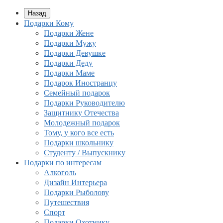
Назад
Подарки Кому
Подарки Жене
Подарки Мужу
Подарки Девушке
Подарки Деду
Подарки Маме
Подарок Иностранцу
Семейный подарок
Подарки Руководителю
Защитнику Отечества
Молодежный подарок
Тому, у кого все есть
Подарки школьнику
Студенту / Выпускнику
Подарки по интересам
Алкоголь
Дизайн Интерьера
Подарки Рыболову
Путешествия
Спорт
Подарки Охотнику