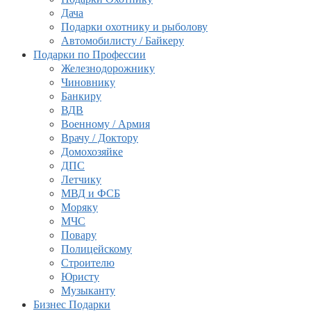
Дача
Подарки охотнику и рыболову
Автомобилисту / Байкеру
Подарки по Профессии
Железнодорожнику
Чиновнику
Банкиру
ВДВ
Военному / Армия
Врачу / Доктору
Домохозяйке
ДПС
Летчику
МВД и ФСБ
Моряку
МЧС
Повару
Полицейскому
Строителю
Юристу
Музыканту
Бизнес Подарки