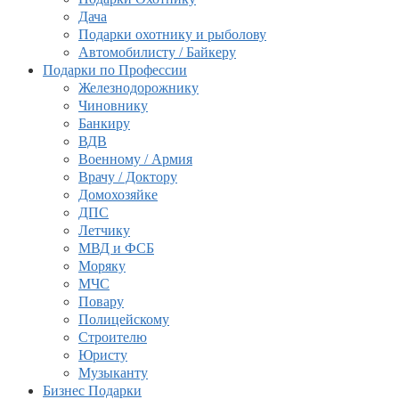
Дача
Подарки охотнику и рыболову
Автомобилисту / Байкеру
Подарки по Профессии
Железнодорожнику
Чиновнику
Банкиру
ВДВ
Военному / Армия
Врачу / Доктору
Домохозяйке
ДПС
Летчику
МВД и ФСБ
Моряку
МЧС
Повару
Полицейскому
Строителю
Юристу
Музыканту
Бизнес Подарки