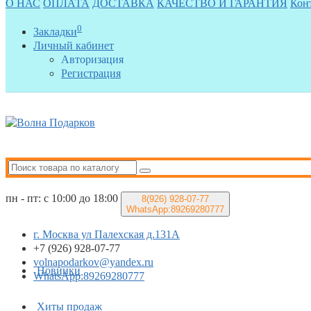
О НАС
ОПЛАТА
ДОСТАВКА
КАЧЕСТВО И ГАРАНТИЯ
Кон
0
Закладки
Личный кабинет
Авторизация
Регистрация
пн - пт: с 10:00 до 18:00
8(926)
928-07-77
WhatsApp:89269280777
г. Москва ул Палехская д.131А
+7 (926) 928-07-77
volnapodarkov@yandex.ru
Новинки
WhatsApp:89269280777
Хиты продаж