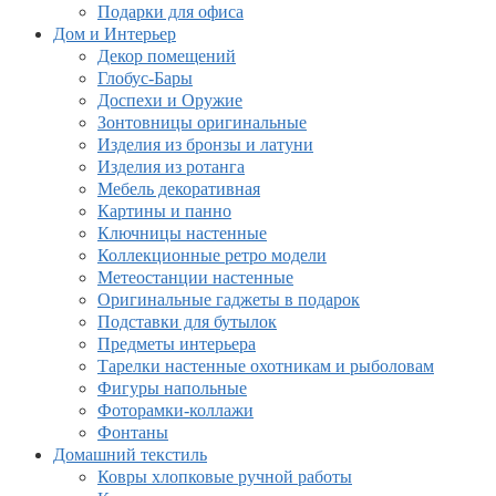
Подарки для офиса
Дом и Интерьер
Декор помещений
Глобус-Бары
Доспехи и Оружие
Зонтовницы оригинальные
Изделия из бронзы и латуни
Изделия из ротанга
Мебель декоративная
Картины и панно
Ключницы настенные
Коллекционные ретро модели
Метеостанции настенные
Оригинальные гаджеты в подарок
Подставки для бутылок
Предметы интерьера
Тарелки настенные охотникам и рыболовам
Фигуры напольные
Фоторамки-коллажи
Фонтаны
Домашний текстиль
Ковры хлопковые ручной работы