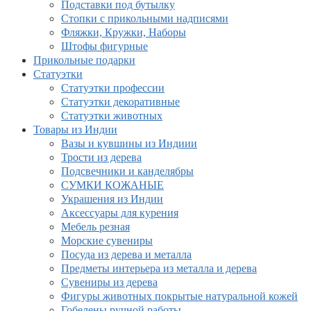
Подставки под бутылку
Стопки с прикольными надписями
Фляжки, Кружки, Наборы
Штофы фигурные
Прикольные подарки
Статуэтки
Статуэтки профессии
Статуэтки декоративные
Статуэтки животных
Товары из Индии
Вазы и кувшины из Индиии
Трости из дерева
Подсвечники и канделябры
СУМКИ КОЖАНЫЕ
Украшения из Индии
Аксессуары для курения
Мебель резная
Морские сувениры
Посуда из дерева и металла
Предметы интерьера из металла и дерева
Сувениры из дерева
Фигуры животных покрытые натуральной кожей
Гобелены ручной работы