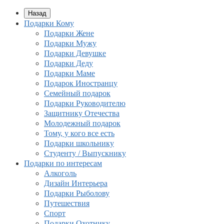
Назад
Подарки Кому
Подарки Жене
Подарки Мужу
Подарки Девушке
Подарки Деду
Подарки Маме
Подарок Иностранцу
Семейный подарок
Подарки Руководителю
Защитнику Отечества
Молодежный подарок
Тому, у кого все есть
Подарки школьнику
Студенту / Выпускнику
Подарки по интересам
Алкоголь
Дизайн Интерьера
Подарки Рыболову
Путешествия
Спорт
Подарки Охотнику