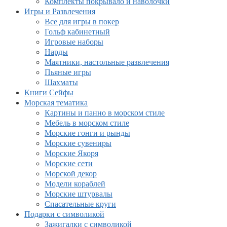
Комплекты покрывало и наволочки
Игры и Развлечения
Все для игры в покер
Гольф кабинетный
Игровые наборы
Нарды
Маятники, настольные развлечения
Пьяные игры
Шахматы
Книги Сейфы
Морская тематика
Картины и панно в морском стиле
Мебель в морском стиле
Морские гонги и рынды
Морские сувениры
Морские Якоря
Морские сети
Морской декор
Модели кораблей
Морские штурвалы
Спасательные круги
Подарки с символикой
Зажигалки с символикой