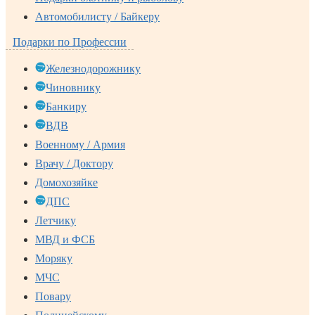
Автомобилисту / Байкеру
Подарки по Профессии
Железнодорожнику
Чиновнику
Банкиру
ВДВ
Военному / Армия
Врачу / Доктору
Домохозяйке
ДПС
Летчику
МВД и ФСБ
Моряку
МЧС
Повару