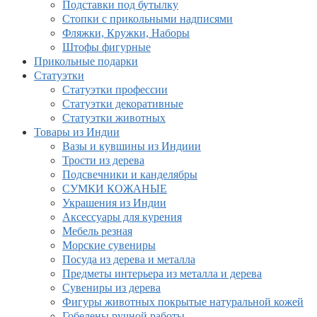
Подставки под бутылку
Стопки с прикольными надписями
Фляжки, Кружки, Наборы
Штофы фигурные
Прикольные подарки
Статуэтки
Статуэтки профессии
Статуэтки декоративные
Статуэтки животных
Товары из Индии
Вазы и кувшины из Индиии
Трости из дерева
Подсвечники и канделябры
СУМКИ КОЖАНЫЕ
Украшения из Индии
Аксессуары для курения
Мебель резная
Морские сувениры
Посуда из дерева и металла
Предметы интерьера из металла и дерева
Сувениры из дерева
Фигуры животных покрытые натуральной кожей
Гобелены ручной работы