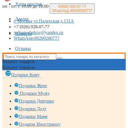
Хиты продаж
пн - пт: с 10:00 до 18:00
8(926)
928-07-77
WhatsApp:89269280777
Акции
г. Москва ул Палехская д.131А
+7 (926) 928-07-77
volnapodarkov@yandex.ru
Новости
WhatsApp:89269280777
Отзывы
Каталог
товаров
Каталог
товаров
Подарки Кому
Подарки Жене
Подарки Мужу
Подарки Девушке
Подарки Деду
Подарки Маме
Подарок Иностранцу