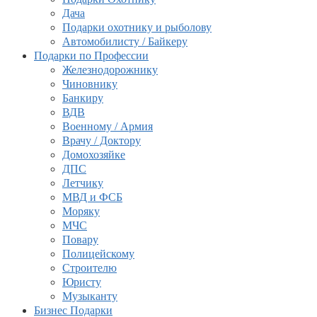
Дача
Подарки охотнику и рыболову
Автомобилисту / Байкеру
Подарки по Профессии
Железнодорожнику
Чиновнику
Банкиру
ВДВ
Военному / Армия
Врачу / Доктору
Домохозяйке
ДПС
Летчику
МВД и ФСБ
Моряку
МЧС
Повару
Полицейскому
Строителю
Юристу
Музыканту
Бизнес Подарки