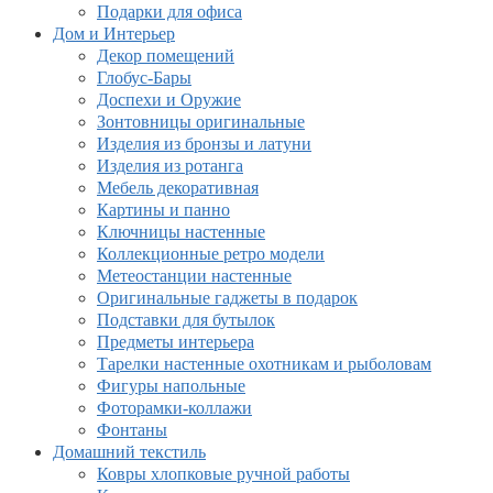
Подарки для офиса
Дом и Интерьер
Декор помещений
Глобус-Бары
Доспехи и Оружие
Зонтовницы оригинальные
Изделия из бронзы и латуни
Изделия из ротанга
Мебель декоративная
Картины и панно
Ключницы настенные
Коллекционные ретро модели
Метеостанции настенные
Оригинальные гаджеты в подарок
Подставки для бутылок
Предметы интерьера
Тарелки настенные охотникам и рыболовам
Фигуры напольные
Фоторамки-коллажи
Фонтаны
Домашний текстиль
Ковры хлопковые ручной работы