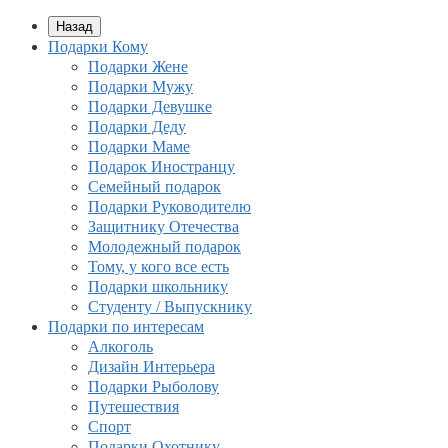
Назад
Подарки Кому
Подарки Жене
Подарки Мужу
Подарки Девушке
Подарки Деду
Подарки Маме
Подарок Иностранцу
Семейный подарок
Подарки Руководителю
Защитнику Отечества
Молодежный подарок
Тому, у кого все есть
Подарки школьнику
Студенту / Выпускнику
Подарки по интересам
Алкоголь
Дизайн Интерьера
Подарки Рыболову
Путешествия
Спорт
Подарки Охотнику