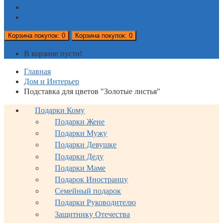
Новости
Отзывы
Корзина
покупок
: 0
Корзина
покупок
: 0
В корзине пусто!
Главная
Дом и Интерьер
Подставка для цветов "Золотые листья"
Подарки Кому
Подарки Жене
Подарки Мужу
Подарки Девушке
Подарки Деду
Подарки Маме
Подарок Иностранцу
Семейный подарок
Подарки Руководителю
Защитнику Отечества