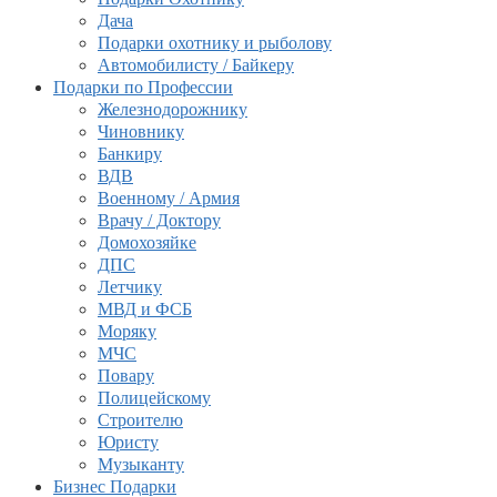
Дача
Подарки охотнику и рыболову
Автомобилисту / Байкеру
Подарки по Профессии
Железнодорожнику
Чиновнику
Банкиру
ВДВ
Военному / Армия
Врачу / Доктору
Домохозяйке
ДПС
Летчику
МВД и ФСБ
Моряку
МЧС
Повару
Полицейскому
Строителю
Юристу
Музыканту
Бизнес Подарки