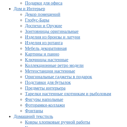
Подарки для офиса
Дом и Интерьер
Декор помещений
Глобус-Бары
Доспехи и Оружие
Зонтовницы оригинальные
Изделия из бронзы и латуни
Изделия из ротанга
Мебель декоративная
Картины и панно
Ключницы настенные
Коллекционные ретро модели
Метеостанции настенные
Оригинальные гаджеты в подарок
Подставки для бутылок
Предметы интерьера
Тарелки настенные охотникам и рыболовам
Фигуры напольные
Фоторамки-коллажи
Фонтаны
Домашний текстиль
Ковры хлопковые ручной работы