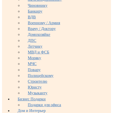
Чиновнику
Банкиру
ВДВ
Военному / Армия
Врачу / Доктору
Домохозяйке
ДПС
Летчику
МВД и ФСБ
Моряку
МЧС
Повару
Полицейскому
Строителю
Юристу
Музыканту
Бизнес Подарки
Подарки для офиса
Дом и Интерьер