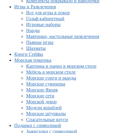
Комплекты покрывало и наволочки
Игры и Развлечения
Все для игры в покер
Гольф кабинетный
Игровые наборы
Нарды
Маятники, настольные развлечения
Пьяные игры
Шахматы
Книги Сейфы
Морская тематика
Картины и панно в морском стиле
Мебель в морском стиле
Морские гонги и рынды
Морские сувениры
Морские Якоря
Морские сети
Морской декор
Модели кораблей
Морские штурвалы
Спасательные круги
Подарки с символикой
Зажигалки с символикой