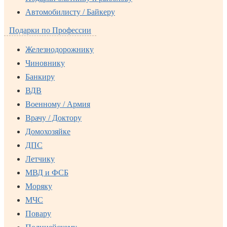
Автомобилисту / Байкеру
Подарки по Профессии
Железнодорожнику
Чиновнику
Банкиру
ВДВ
Военному / Армия
Врачу / Доктору
Домохозяйке
ДПС
Летчику
МВД и ФСБ
Моряку
МЧС
Повару