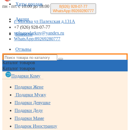
Хиты продаж
пн - пт: с 10:00 до 18:00
8(926)
928-07-77
WhatsApp:89269280777
Акции
г. Москва ул Палехская д.131А
+7 (926) 928-07-77
volnapodarkov@yandex.ru
Новости
WhatsApp:89269280777
Отзывы
Каталог
товаров
Каталог
товаров
Подарки Кому
Подарки Жене
Подарки Мужу
Подарки Девушке
Подарки Деду
Подарки Маме
Подарок Иностранцу