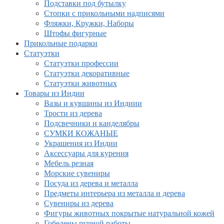
Подставки под бутылку
Стопки с прикольными надписями
Фляжки, Кружки, Наборы
Штофы фигурные
Прикольные подарки
Статуэтки
Статуэтки профессии
Статуэтки декоративные
Статуэтки животных
Товары из Индии
Вазы и кувшины из Индиии
Трости из дерева
Подсвечники и канделябры
СУМКИ КОЖАНЫЕ
Украшения из Индии
Аксессуары для курения
Мебель резная
Морские сувениры
Посуда из дерева и металла
Предметы интерьера из металла и дерева
Сувениры из дерева
Фигуры животных покрытые натуральной кожей
Гобелены ручной работы