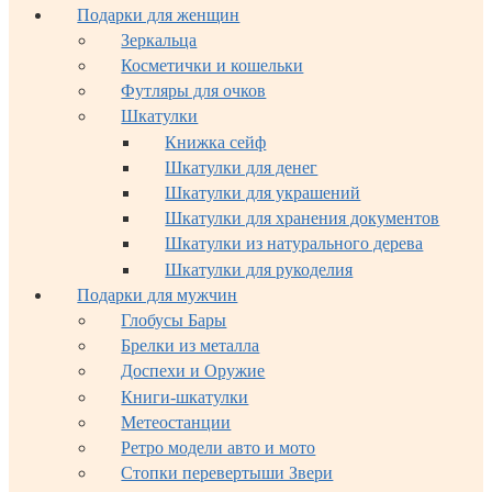
Подарки для женщин
Зеркальца
Косметички и кошельки
Футляры для очков
Шкатулки
Книжка сейф
Шкатулки для денег
Шкатулки для украшений
Шкатулки для хранения документов
Шкатулки из натурального дерева
Шкатулки для рукоделия
Подарки для мужчин
Глобусы Бары
Брелки из металла
Доспехи и Оружие
Книги-шкатулки
Метеостанции
Ретро модели авто и мото
Стопки перевертыши Звери