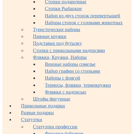
Стопки подарочные
Стопки Рыбацкие
Набор из двух стопок перевертышей
Наборы стопок с головами животных
Туристические наборы
Пивные кружки
Подставки под бутылку
Стопки с прикольными надписями
Фляжки, Кружки, Наборы
Винные наборы сомелье
Набор графин со стопками
Наборы с флягой
Термосы, фляжки, термокружки
Фляжки с надписью
Штофы фигурные
Прикольные подарки
Разные подарки
Статуэтки
Статуэтки профессии
Фигурки байкеров