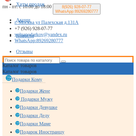
Хиты продаж
пн - пт: с 10:00 до 18:00
8(926)
928-07-77
WhatsApp:89269280777
Акции
г. Москва ул Палехская д.131А
+7 (926) 928-07-77
volnapodarkov@yandex.ru
Новости
WhatsApp:89269280777
Отзывы
Каталог
товаров
Каталог
товаров
Подарки Кому
Подарки Жене
Подарки Мужу
Подарки Девушке
Подарки Деду
Подарки Маме
Подарок Иностранцу