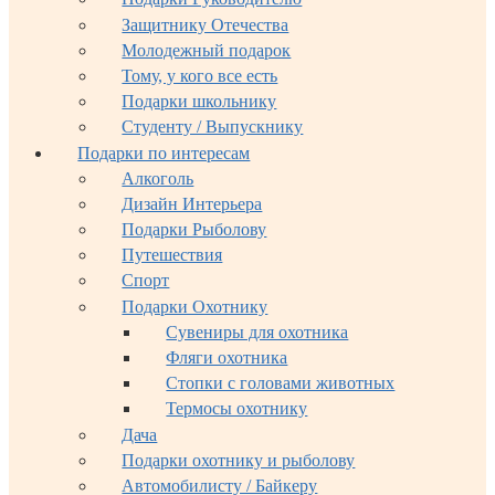
Защитнику Отечества
Молодежный подарок
Тому, у кого все есть
Подарки школьнику
Студенту / Выпускнику
Подарки по интересам
Алкоголь
Дизайн Интерьера
Подарки Рыболову
Путешествия
Спорт
Подарки Охотнику
Сувениры для охотника
Фляги охотника
Стопки с головами животных
Термосы охотнику
Дача
Подарки охотнику и рыболову
Автомобилисту / Байкеру