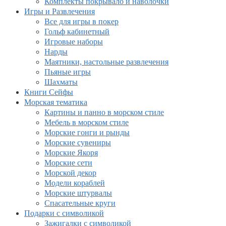
Комплекты покрывало и наволочки
Игры и Развлечения
Все для игры в покер
Гольф кабинетный
Игровые наборы
Нарды
Маятники, настольные развлечения
Пьяные игры
Шахматы
Книги Сейфы
Морская тематика
Картины и панно в морском стиле
Мебель в морском стиле
Морские гонги и рынды
Морские сувениры
Морские Якоря
Морские сети
Морской декор
Модели кораблей
Морские штурвалы
Спасательные круги
Подарки с символикой
Зажигалки с символикой