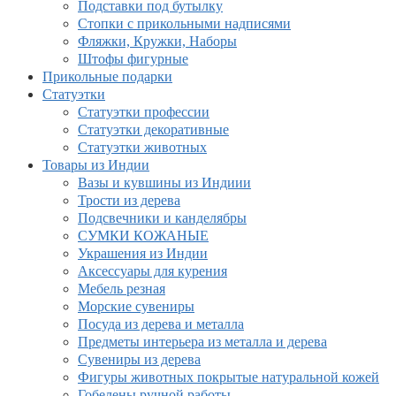
Подставки под бутылку
Стопки с прикольными надписями
Фляжки, Кружки, Наборы
Штофы фигурные
Прикольные подарки
Статуэтки
Статуэтки профессии
Статуэтки декоративные
Статуэтки животных
Товары из Индии
Вазы и кувшины из Индиии
Трости из дерева
Подсвечники и канделябры
СУМКИ КОЖАНЫЕ
Украшения из Индии
Аксессуары для курения
Мебель резная
Морские сувениры
Посуда из дерева и металла
Предметы интерьера из металла и дерева
Сувениры из дерева
Фигуры животных покрытые натуральной кожей
Гобелены ручной работы