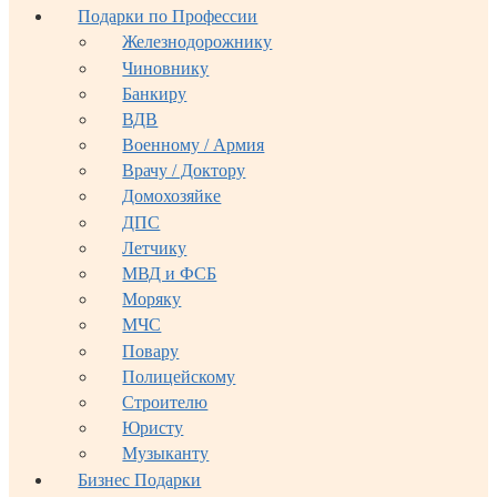
Подарки по Профессии
Железнодорожнику
Чиновнику
Банкиру
ВДВ
Военному / Армия
Врачу / Доктору
Домохозяйке
ДПС
Летчику
МВД и ФСБ
Моряку
МЧС
Повару
Полицейскому
Строителю
Юристу
Музыканту
Бизнес Подарки