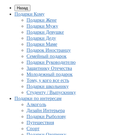
Назад
Подарки Кому
Подарки Жене
Подарки Мужу
Подарки Девушке
Подарки Деду
Подарки Маме
Подарок Иностранцу
Семейный подарок
Подарки Руководителю
Защитнику Отечества
Молодежный подарок
Тому, у кого все есть
Подарки школьнику
Студенту / Выпускнику
Подарки по интересам
Алкоголь
Дизайн Интерьера
Подарки Рыболову
Путешествия
Спорт
Подарки Охотнику