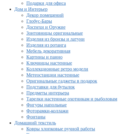
Подарки для офиса
Дом и Интерьер
Декор помещений
Глобус-Бары
Доспехи и Оружие
Зонтовницы оригинальные
Изделия из бронзы и латуни
Изделия из ротанга
Мебель декоративная
Картины и панно
Ключницы настенные
Коллекционные ретро модели
Метеостанции настенные
Оригинальные гаджеты в подарок
Подставки для бутылок
Предметы интерьера
Тарелки настенные охотникам и рыболовам
Фигуры напольные
Фоторамки-коллажи
Фонтаны
Домашний текстиль
Ковры хлопковые ручной работы