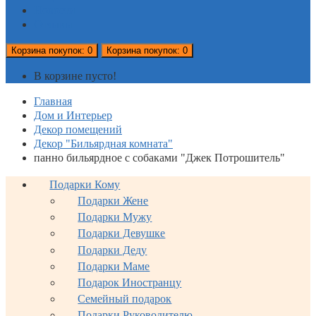
Новости
Отзывы
Корзина
покупок
: 0
Корзина
покупок
: 0
В корзине пусто!
Главная
Дом и Интерьер
Декор помещений
Декор "Бильярдная комната"
панно бильярдное с собаками "Джек Потрошитель"
Подарки Кому
Подарки Жене
Подарки Мужу
Подарки Девушке
Подарки Деду
Подарки Маме
Подарок Иностранцу
Семейный подарок
Подарки Руководителю