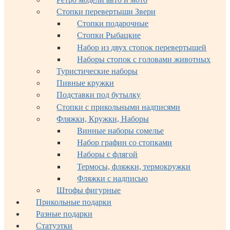
Стопки перевертыши Звери
Стопки подарочные
Стопки Рыбацкие
Набор из двух стопок перевертышей
Наборы стопок с головами животных
Туристические наборы
Пивные кружки
Подставки под бутылку
Стопки с прикольными надписями
Фляжки, Кружки, Наборы
Винные наборы сомелье
Набор графин со стопками
Наборы с флягой
Термосы, фляжки, термокружки
Фляжки с надписью
Штофы фигурные
Прикольные подарки
Разные подарки
Статуэтки