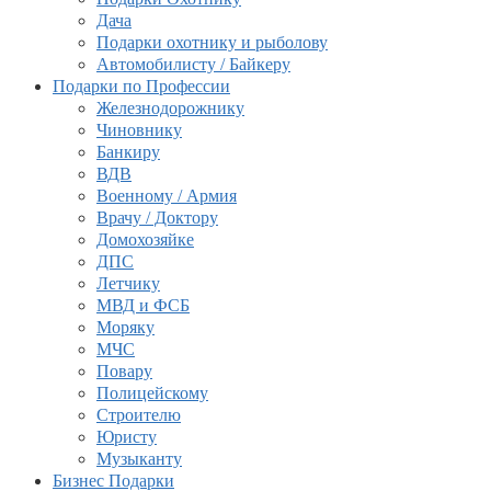
Дача
Подарки охотнику и рыболову
Автомобилисту / Байкеру
Подарки по Профессии
Железнодорожнику
Чиновнику
Банкиру
ВДВ
Военному / Армия
Врачу / Доктору
Домохозяйке
ДПС
Летчику
МВД и ФСБ
Моряку
МЧС
Повару
Полицейскому
Строителю
Юристу
Музыканту
Бизнес Подарки