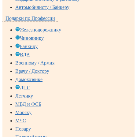
Автомобилисту / Байкеру
Подарки по Профессии
Железнодорожнику
Чиновнику
Банкиру
ВДВ
Военному / Армия
Врачу / Доктору
Домохозяйке
ДПС
Летчику
МВД и ФСБ
Моряку
МЧС
Повару