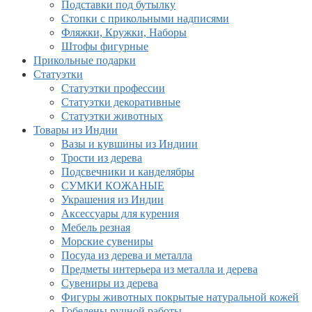
Подставки под бутылку
Стопки с прикольными надписями
Фляжки, Кружки, Наборы
Штофы фигурные
Прикольные подарки
Статуэтки
Статуэтки профессии
Статуэтки декоративные
Статуэтки животных
Товары из Индии
Вазы и кувшины из Индиии
Трости из дерева
Подсвечники и канделябры
СУМКИ КОЖАНЫЕ
Украшения из Индии
Аксессуары для курения
Мебель резная
Морские сувениры
Посуда из дерева и металла
Предметы интерьера из металла и дерева
Сувениры из дерева
Фигуры животных покрытые натуральной кожей
Гобелены ручной работы