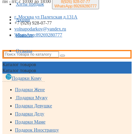
пн - пт: с 10:00 до 18:00
8(926)
928-07-77
Хиты продаж
WhatsApp:89269280777
г. Москва ул Палехская д.131А
Акции
+7 (926) 928-07-77
volnapodarkov@yandex.ru
WhatsApp:89269280777
Новости
Отзывы
Каталог
товаров
Каталог
товаров
Подарки Кому
Подарки Жене
Подарки Мужу
Подарки Девушке
Подарки Деду
Подарки Маме
Подарок Иностранцу