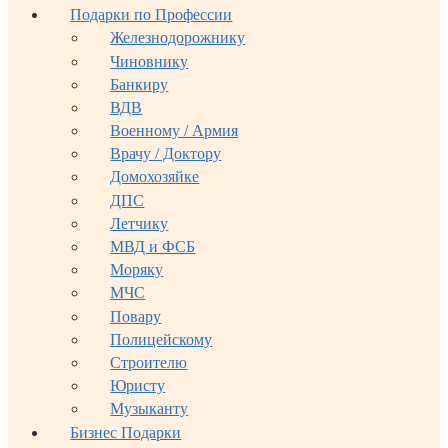
Подарки по Профессии
Железнодорожнику
Чиновнику
Банкиру
ВДВ
Военному / Армия
Врачу / Доктору
Домохозяйке
ДПС
Летчику
МВД и ФСБ
Моряку
МЧС
Повару
Полицейскому
Строителю
Юристу
Музыканту
Бизнес Подарки