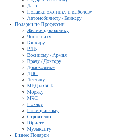
Дача
Подарки охотнику и рыболову
Автомобилисту / Байкеру
Подарки по Профессии
Железнодорожнику
Чиновнику
Банкиру
ВДВ
Военному / Армия
Врачу / Доктору
Домохозяйке
ДПС
Летчику
МВД и ФСБ
Моряку
МЧС
Повару
Полицейскому
Строителю
Юристу
Музыканту
Бизнес Подарки