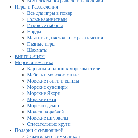
Комплекты покрывало и наволочки
Игры и Развлечения
Все для игры в покер
Гольф кабинетный
Игровые наборы
Нарды
Маятники, настольные развлечения
Пьяные игры
Шахматы
Книги Сейфы
Морская тематика
Картины и панно в морском стиле
Мебель в морском стиле
Морские гонги и рынды
Морские сувениры
Морские Якоря
Морские сети
Морской декор
Модели кораблей
Морские штурвалы
Спасательные круги
Подарки с символикой
Зажигалки с символикой