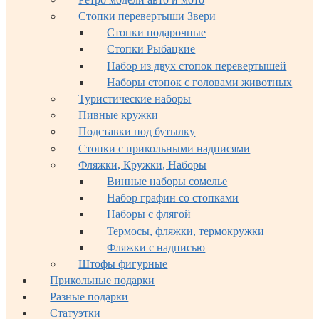
Стопки перевертыши Звери
Стопки подарочные
Стопки Рыбацкие
Набор из двух стопок перевертышей
Наборы стопок с головами животных
Туристические наборы
Пивные кружки
Подставки под бутылку
Стопки с прикольными надписями
Фляжки, Кружки, Наборы
Винные наборы сомелье
Набор графин со стопками
Наборы с флягой
Термосы, фляжки, термокружки
Фляжки с надписью
Штофы фигурные
Прикольные подарки
Разные подарки
Статуэтки