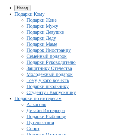
Назад
Подарки Кому
Подарки Жене
Подарки Мужу
Подарки Девушке
Подарки Деду
Подарки Маме
Подарок Иностранцу
Семейный подарок
Подарки Руководителю
Защитнику Отечества
Молодежный подарок
Тому, у кого все есть
Подарки школьнику
Студенту / Выпускнику
Подарки по интересам
Алкоголь
Дизайн Интерьера
Подарки Рыболову
Путешествия
Спорт
Подарки Охотнику