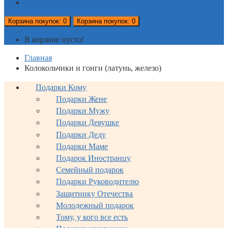
Отзывы
Корзина
покупок
: 0
Корзина
покупок
: 0
В корзине пусто!
Главная
Колокольчики и гонги (латунь, железо)
Подарки Кому
Подарки Жене
Подарки Мужу
Подарки Девушке
Подарки Деду
Подарки Маме
Подарок Иностранцу
Семейный подарок
Подарки Руководителю
Защитнику Отечества
Молодежный подарок
Тому, у кого все есть