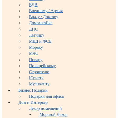
ВДВ
Военному / Армия
Врачу / Доктору
Домохозяйке
ДПС
Летчику
МВД и ФСБ
Моряку
МЧС
Повару
Полицейскому
Строителю
Юристу
Музыканту
Бизнес Подарки
Подарки для офиса
Дом и Интерьер
Декор помещений
Морской Декор