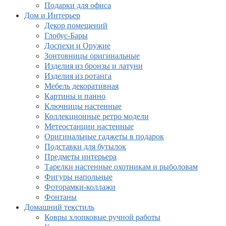
Подарки для офиса
Дом и Интерьер
Декор помещений
Глобус-Бары
Доспехи и Оружие
Зонтовницы оригинальные
Изделия из бронзы и латуни
Изделия из ротанга
Мебель декоративная
Картины и панно
Ключницы настенные
Коллекционные ретро модели
Метеостанции настенные
Оригинальные гаджеты в подарок
Подставки для бутылок
Предметы интерьера
Тарелки настенные охотникам и рыболовам
Фигуры напольные
Фоторамки-коллажи
Фонтаны
Домашний текстиль
Ковры хлопковые ручной работы