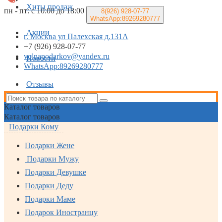
Хиты продаж
пн - пт: с 10:00 до 18:00
8(926)
928-07-77
WhatsApp:89269280777
Акции
г. Москва ул Палехская д.131А
+7 (926) 928-07-77
volnapodarkov@yandex.ru
Новости
WhatsApp:89269280777
Отзывы
Каталог
товаров
Каталог
товаров
Подарки Кому
Подарки Жене
Подарки Мужу
Подарки Девушке
Подарки Деду
Подарки Маме
Подарок Иностранцу