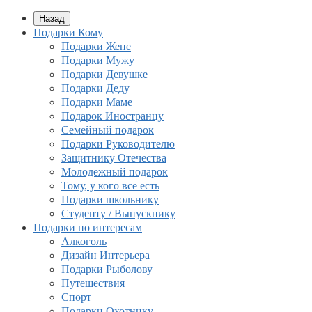
Назад
Подарки Кому
Подарки Жене
Подарки Мужу
Подарки Девушке
Подарки Деду
Подарки Маме
Подарок Иностранцу
Семейный подарок
Подарки Руководителю
Защитнику Отечества
Молодежный подарок
Тому, у кого все есть
Подарки школьнику
Студенту / Выпускнику
Подарки по интересам
Алкоголь
Дизайн Интерьера
Подарки Рыболову
Путешествия
Спорт
Подарки Охотнику