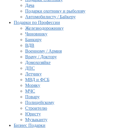
Дача
Подарки охотнику и рыболову
Автомобилисту / Байкеру
Подарки по Профессии
Железнодорожнику
Чиновнику
Банкиру
ВДВ
Военному / Армия
Врачу / Доктору
Домохозяйке
ДПС
Летчику
МВД и ФСБ
Моряку
МЧС
Повару
Полицейскому
Строителю
Юристу
Музыканту
Бизнес Подарки