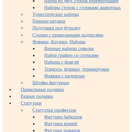
Набор из двух стопок перевертышей
Наборы стопок с головами животных
Туристические наборы
Пивные кружки
Подставки под бутылку
Стопки с прикольными надписями
Фляжки, Кружки, Наборы
Винные наборы сомелье
Набор графин со стопками
Наборы с флягой
Термосы, фляжки, термокружки
Фляжки с надписью
Штофы фигурные
Прикольные подарки
Разные подарки
Статуэтки
Статуэтки профессии
Фигурки байкеров
Фигурки врачей
Фигурки поваров