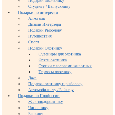
Подарки школьнику
Студенту / Выпускнику
Подарки по интересам
Алкоголь
Дизайн Интерьера
Подарки Рыболову
Путешествия
Спорт
Подарки Охотнику
Сувениры для охотника
Фляги охотника
Стопки с головами животных
Термосы охотнику
Дача
Подарки охотнику и рыболову
Автомобилисту / Байкеру
Подарки по Профессии
Железнодорожнику
Чиновнику
Банкиру