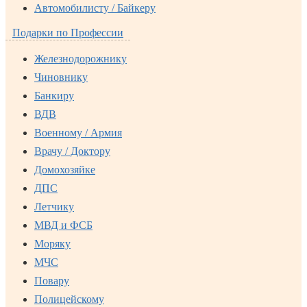
Автомобилисту / Байкеру
Подарки по Профессии
Железнодорожнику
Чиновнику
Банкиру
ВДВ
Военному / Армия
Врачу / Доктору
Домохозяйке
ДПС
Летчику
МВД и ФСБ
Моряку
МЧС
Повару
Полицейскому