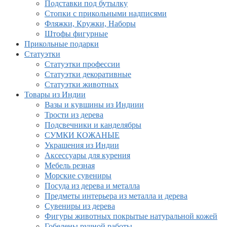
Подставки под бутылку
Стопки с прикольными надписями
Фляжки, Кружки, Наборы
Штофы фигурные
Прикольные подарки
Статуэтки
Статуэтки профессии
Статуэтки декоративные
Статуэтки животных
Товары из Индии
Вазы и кувшины из Индиии
Трости из дерева
Подсвечники и канделябры
СУМКИ КОЖАНЫЕ
Украшения из Индии
Аксессуары для курения
Мебель резная
Морские сувениры
Посуда из дерева и металла
Предметы интерьера из металла и дерева
Сувениры из дерева
Фигуры животных покрытые натуральной кожей
Гобелены ручной работы