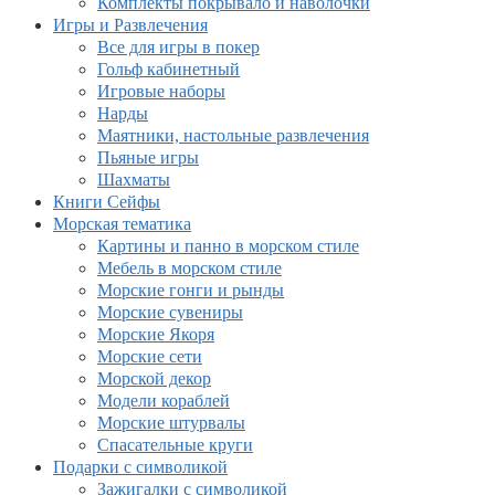
Комплекты покрывало и наволочки
Игры и Развлечения
Все для игры в покер
Гольф кабинетный
Игровые наборы
Нарды
Маятники, настольные развлечения
Пьяные игры
Шахматы
Книги Сейфы
Морская тематика
Картины и панно в морском стиле
Мебель в морском стиле
Морские гонги и рынды
Морские сувениры
Морские Якоря
Морские сети
Морской декор
Модели кораблей
Морские штурвалы
Спасательные круги
Подарки с символикой
Зажигалки с символикой