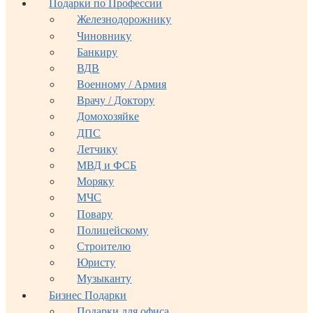
Подарки по Профессии
Железнодорожнику
Чиновнику
Банкиру
ВДВ
Военному / Армия
Врачу / Доктору
Домохозяйке
ДПС
Летчику
МВД и ФСБ
Моряку
МЧС
Повару
Полицейскому
Строителю
Юристу
Музыканту
Бизнес Подарки
Подарки для офиса