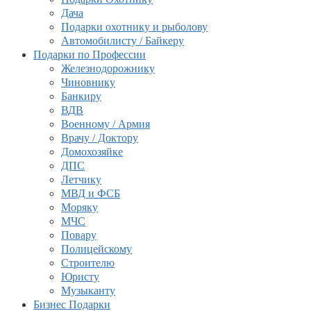
Дача
Подарки охотнику и рыболову
Автомобилисту / Байкеру
Подарки по Профессии
Железнодорожнику
Чиновнику
Банкиру
ВДВ
Военному / Армия
Врачу / Доктору
Домохозяйке
ДПС
Летчику
МВД и ФСБ
Моряку
МЧС
Повару
Полицейскому
Строителю
Юристу
Музыканту
Бизнес Подарки