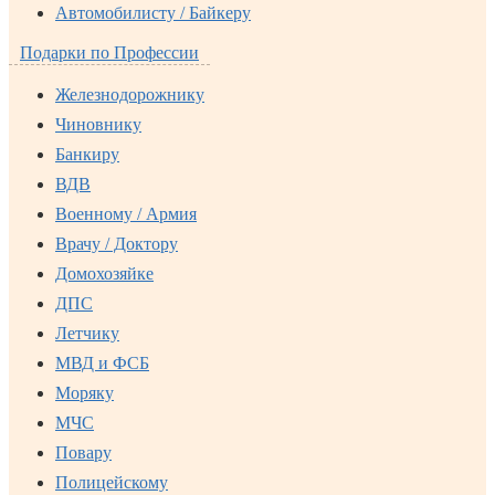
Автомобилисту / Байкеру
Подарки по Профессии
Железнодорожнику
Чиновнику
Банкиру
ВДВ
Военному / Армия
Врачу / Доктору
Домохозяйке
ДПС
Летчику
МВД и ФСБ
Моряку
МЧС
Повару
Полицейскому