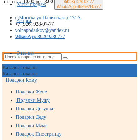
пн - пт: с 10:00 до 18:00
8(926)
928-07-77
Хиты продаж
WhatsApp:89269280777
г. Москва ул Палехская д.131А
Акции
+7 (926) 928-07-77
volnapodarkov@yandex.ru
WhatsApp:89269280777
Новости
Отзывы
Каталог
товаров
Каталог
товаров
Подарки Кому
Подарки Жене
Подарки Мужу
Подарки Девушке
Подарки Деду
Подарки Маме
Подарок Иностранцу