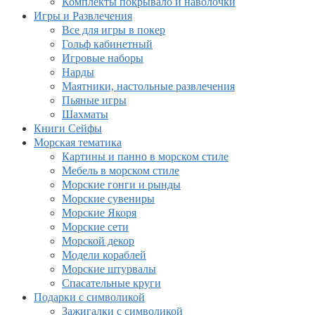
Комплекты покрывало и наволочки
Игры и Развлечения
Все для игры в покер
Гольф кабинетный
Игровые наборы
Нарды
Маятники, настольные развлечения
Пьяные игры
Шахматы
Книги Сейфы
Морская тематика
Картины и панно в морском стиле
Мебель в морском стиле
Морские гонги и рынды
Морские сувениры
Морские Якоря
Морские сети
Морской декор
Модели кораблей
Морские штурвалы
Спасательные круги
Подарки с символикой
Зажигалки с символикой