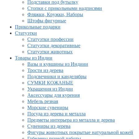
Подставки под бутылку
Стопки с прикольными надписями
Фляжки, Кружки, Наборы
Штофы фигурные
Прикольные подарки
Статуэтки
Статуэтки профессии
Статуэтки декоративные
Статуэтки животных
Товары из Индии
Вазы и кувшины из Индиии
Трости из дерева
Подсвечники и канделябры
СУМКИ КОЖАНЫЕ
Украшения из Индии
Аксессуары для курения
Мебель резная
Морские сувениры
Посуда из дерева и металла
Предметы интерьера из металла и дерева
Сувениры из дерева
Фигуры животных покрытые натуральной кожей
Гобелены ручной работы