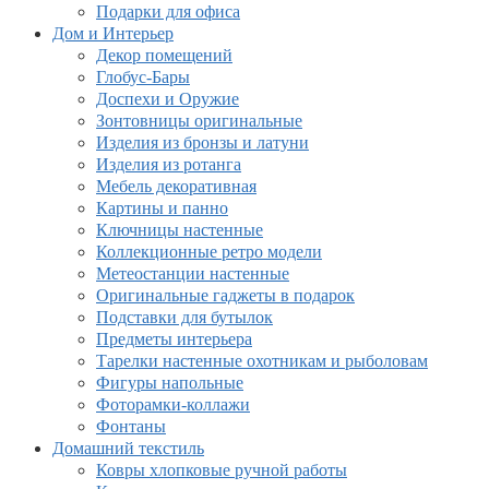
Подарки для офиса
Дом и Интерьер
Декор помещений
Глобус-Бары
Доспехи и Оружие
Зонтовницы оригинальные
Изделия из бронзы и латуни
Изделия из ротанга
Мебель декоративная
Картины и панно
Ключницы настенные
Коллекционные ретро модели
Метеостанции настенные
Оригинальные гаджеты в подарок
Подставки для бутылок
Предметы интерьера
Тарелки настенные охотникам и рыболовам
Фигуры напольные
Фоторамки-коллажи
Фонтаны
Домашний текстиль
Ковры хлопковые ручной работы