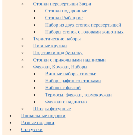
Стопки перевертыши Звери
Стопки подарочные
Стопки Рыбацкие
Набор из двух стопок перевертышей
Наборы стопок с головами животных
Туристические наборы
Пивные кружки
Подставки под бутылку
Стопки с прикольными надписями
Фляжки, Кружки, Наборы
Винные наборы сомелье
Набор графин со стопками
Наборы с флягой
Термосы, фляжки, термокружки
Фляжки с надписью
Штофы фигурные
Прикольные подарки
Разные подарки
Статуэтки