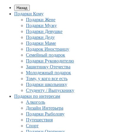
Назад
Подарки Кому
Подарки Жене
Подарки Мужу
Подарки Девушке
Подарки Деду
Подарки Маме
Подарок Иностранцу
Семейный подарок
Подарки Руководителю
Защитнику Отечества
Молодежный подарок
Тому, у кого все есть
Подарки школьнику
Студенту / Выпускнику
Подарки по интересам
Алкоголь
Дизайн Интерьера
Подарки Рыболову
Путешествия
Спорт
Подарки Охотнику