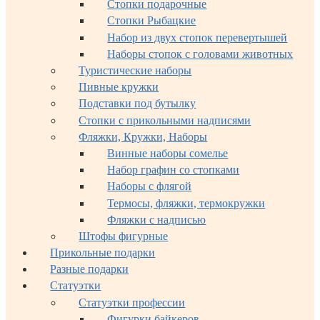
Стопки подарочные
Стопки Рыбацкие
Набор из двух стопок перевертышей
Наборы стопок с головами животных
Туристические наборы
Пивные кружки
Подставки под бутылку
Стопки с прикольными надписями
Фляжки, Кружки, Наборы
Винные наборы сомелье
Набор графин со стопками
Наборы с флягой
Термосы, фляжки, термокружки
Фляжки с надписью
Штофы фигурные
Прикольные подарки
Разные подарки
Статуэтки
Статуэтки профессии
Фигурки байкеров