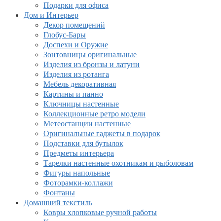
Подарки для офиса
Дом и Интерьер
Декор помещений
Глобус-Бары
Доспехи и Оружие
Зонтовницы оригинальные
Изделия из бронзы и латуни
Изделия из ротанга
Мебель декоративная
Картины и панно
Ключницы настенные
Коллекционные ретро модели
Метеостанции настенные
Оригинальные гаджеты в подарок
Подставки для бутылок
Предметы интерьера
Тарелки настенные охотникам и рыболовам
Фигуры напольные
Фоторамки-коллажи
Фонтаны
Домашний текстиль
Ковры хлопковые ручной работы