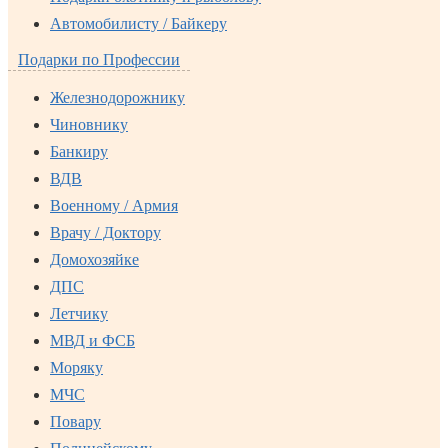
Автомобилисту / Байкеру
Подарки по Профессии
Железнодорожнику
Чиновнику
Банкиру
ВДВ
Военному / Армия
Врачу / Доктору
Домохозяйке
ДПС
Летчику
МВД и ФСБ
Моряку
МЧС
Повару