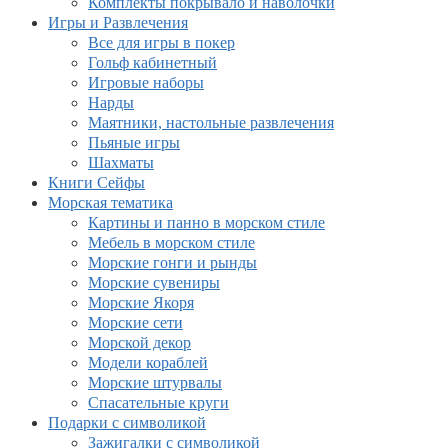
Комплекты покрывало и наволочки
Игры и Развлечения
Все для игры в покер
Гольф кабинетный
Игровые наборы
Нарды
Маятники, настольные развлечения
Пьяные игры
Шахматы
Книги Сейфы
Морская тематика
Картины и панно в морском стиле
Мебель в морском стиле
Морские гонги и рынды
Морские сувениры
Морские Якоря
Морские сети
Морской декор
Модели кораблей
Морские штурвалы
Спасательные круги
Подарки с символикой
Зажигалки с символикой