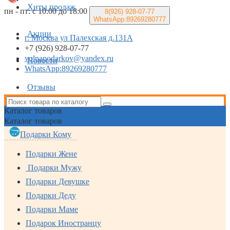
Хиты продаж
пн - пт: с 10:00 до 18:00
8(926)
928-07-77
WhatsApp:89269280777
Акции
г. Москва ул Палехская д.131А
+7 (926) 928-07-77
volnapodarkov@yandex.ru
Новости
WhatsApp:89269280777
Отзывы
Каталог
товаров
Каталог
товаров
Подарки Кому
Подарки Жене
Подарки Мужу
Подарки Девушке
Подарки Деду
Подарки Маме
Подарок Иностранцу