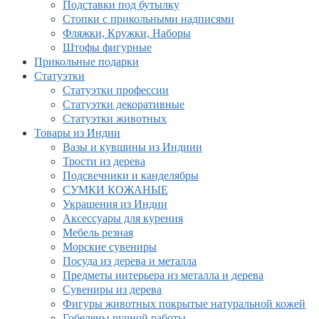
Подставки под бутылку
Стопки с прикольными надписями
Фляжки, Кружки, Наборы
Штофы фигурные
Прикольные подарки
Статуэтки
Статуэтки профессии
Статуэтки декоративные
Статуэтки животных
Товары из Индии
Вазы и кувшины из Индиии
Трости из дерева
Подсвечники и канделябры
СУМКИ КОЖАНЫЕ
Украшения из Индии
Аксессуары для курения
Мебель резная
Морские сувениры
Посуда из дерева и металла
Предметы интерьера из металла и дерева
Сувениры из дерева
Фигуры животных покрытые натуральной кожей
Гобелены ручной работы