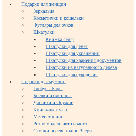
Подарки для женщин
Зеркальца
Косметички и кошельки
Футляры для очков
Шкатулки
Книжка сейф
Шкатулки для денег
Шкатулки для украшений
Шкатулки для хранения документов
Шкатулки из натурального дерева
Шкатулки для рукоделия
Подарки для мужчин
Глобусы Бары
Брелки из металла
Доспехи и Оружие
Книги-шкатулки
Метеостанции
Ретро модели авто и мото
Стопки перевертыши Звери