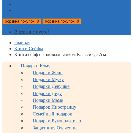
Новости
Отзывы
Корзина
покупок
: 0
Корзина
покупок
: 0
В корзине пусто!
Главная
Книги Сейфы
Книга сейф с кодовым замком Классик, 27см
Подарки Кому
Подарки Жене
Подарки Мужу
Подарки Девушке
Подарки Деду
Подарки Маме
Подарок Иностранцу
Семейный подарок
Подарки Руководителю
Защитнику Отечества