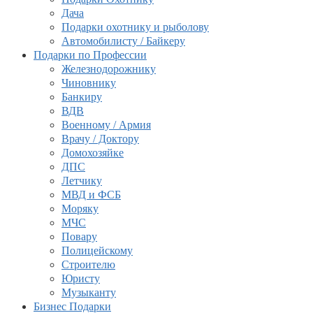
Дача
Подарки охотнику и рыболову
Автомобилисту / Байкеру
Подарки по Профессии
Железнодорожнику
Чиновнику
Банкиру
ВДВ
Военному / Армия
Врачу / Доктору
Домохозяйке
ДПС
Летчику
МВД и ФСБ
Моряку
МЧС
Повару
Полицейскому
Строителю
Юристу
Музыканту
Бизнес Подарки