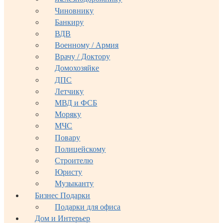
Чиновнику
Банкиру
ВДВ
Военному / Армия
Врачу / Доктору
Домохозяйке
ДПС
Летчику
МВД и ФСБ
Моряку
МЧС
Повару
Полицейскому
Строителю
Юристу
Музыканту
Бизнес Подарки
Подарки для офиса
Дом и Интерьер