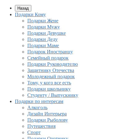
Назад
Подарки Кому
Подарки Жене
Подарки Мужу
Подарки Девушке
Подарки Деду
Подарки Маме
Подарок Иностранцу
Семейный подарок
Подарки Руководителю
Защитнику Отечества
Молодежный подарок
Тому, у кого все есть
Подарки школьнику
Студенту / Выпускнику
Подарки по интересам
Алкоголь
Дизайн Интерьера
Подарки Рыболову
Путешествия
Спорт
Подарки Охотнику