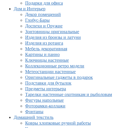
Подарки для офиса
Дом и Интерьер
Декор помещений
Глобус-Бары
Доспехи и Оружие
Зонтовницы оригинальные
Изделия из бронзы и латуни
Изделия из ротанга
Мебель декоративная
Картины и панно
Ключницы настенные
Коллекционные ретро модели
Метеостанции настенные
Оригинальные гаджеты в подарок
Подставки для бутылок
Предметы интерьера
Тарелки настенные охотникам и рыболовам
Фигуры напольные
Фоторамки-коллажи
Фонтаны
Домашний текстиль
Ковры хлопковые ручной работы