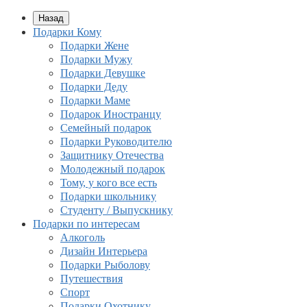
Назад
Подарки Кому
Подарки Жене
Подарки Мужу
Подарки Девушке
Подарки Деду
Подарки Маме
Подарок Иностранцу
Семейный подарок
Подарки Руководителю
Защитнику Отечества
Молодежный подарок
Тому, у кого все есть
Подарки школьнику
Студенту / Выпускнику
Подарки по интересам
Алкоголь
Дизайн Интерьера
Подарки Рыболову
Путешествия
Спорт
Подарки Охотнику