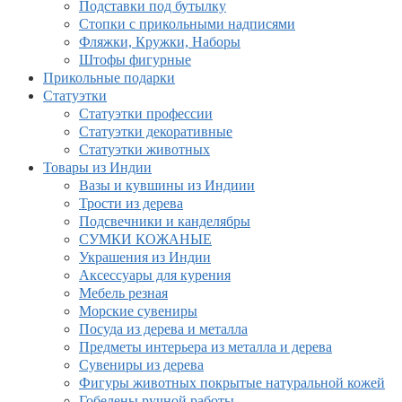
Подставки под бутылку
Стопки с прикольными надписями
Фляжки, Кружки, Наборы
Штофы фигурные
Прикольные подарки
Статуэтки
Статуэтки профессии
Статуэтки декоративные
Статуэтки животных
Товары из Индии
Вазы и кувшины из Индиии
Трости из дерева
Подсвечники и канделябры
СУМКИ КОЖАНЫЕ
Украшения из Индии
Аксессуары для курения
Мебель резная
Морские сувениры
Посуда из дерева и металла
Предметы интерьера из металла и дерева
Сувениры из дерева
Фигуры животных покрытые натуральной кожей
Гобелены ручной работы