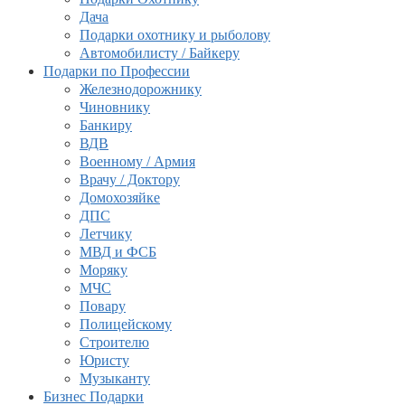
Дача
Подарки охотнику и рыболову
Автомобилисту / Байкеру
Подарки по Профессии
Железнодорожнику
Чиновнику
Банкиру
ВДВ
Военному / Армия
Врачу / Доктору
Домохозяйке
ДПС
Летчику
МВД и ФСБ
Моряку
МЧС
Повару
Полицейскому
Строителю
Юристу
Музыканту
Бизнес Подарки