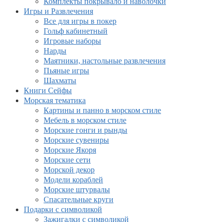
Комплекты покрывало и наволочки
Игры и Развлечения
Все для игры в покер
Гольф кабинетный
Игровые наборы
Нарды
Маятники, настольные развлечения
Пьяные игры
Шахматы
Книги Сейфы
Морская тематика
Картины и панно в морском стиле
Мебель в морском стиле
Морские гонги и рынды
Морские сувениры
Морские Якоря
Морские сети
Морской декор
Модели кораблей
Морские штурвалы
Спасательные круги
Подарки с символикой
Зажигалки с символикой