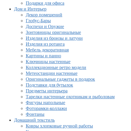
Подарки для офиса
Дом и Интерьер
Декор помещений
Глобус-Бары
Доспехи и Оружие
Зонтовницы оригинальные
Изделия из бронзы и латуни
Изделия из ротанга
Мебель декоративная
Картины и панно
Ключницы настенные
Коллекционные ретро модели
Метеостанции настенные
Оригинальные гаджеты в подарок
Подставки для бутылок
Предметы интерьера
Тарелки настенные охотникам и рыболовам
Фигуры напольные
Фоторамки-коллажи
Фонтаны
Домашний текстиль
Ковры хлопковые ручной работы