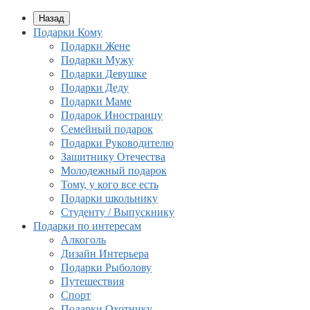
Назад
Подарки Кому
Подарки Жене
Подарки Мужу
Подарки Девушке
Подарки Деду
Подарки Маме
Подарок Иностранцу
Семейный подарок
Подарки Руководителю
Защитнику Отечества
Молодежный подарок
Тому, у кого все есть
Подарки школьнику
Студенту / Выпускнику
Подарки по интересам
Алкоголь
Дизайн Интерьера
Подарки Рыболову
Путешествия
Спорт
Подарки Охотнику