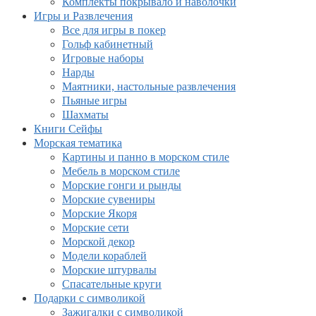
Комплекты покрывало и наволочки
Игры и Развлечения
Все для игры в покер
Гольф кабинетный
Игровые наборы
Нарды
Маятники, настольные развлечения
Пьяные игры
Шахматы
Книги Сейфы
Морская тематика
Картины и панно в морском стиле
Мебель в морском стиле
Морские гонги и рынды
Морские сувениры
Морские Якоря
Морские сети
Морской декор
Модели кораблей
Морские штурвалы
Спасательные круги
Подарки с символикой
Зажигалки с символикой