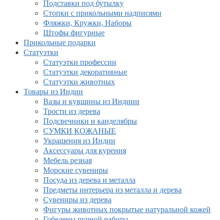
Подставки под бутылку
Стопки с прикольными надписями
Фляжки, Кружки, Наборы
Штофы фигурные
Прикольные подарки
Статуэтки
Статуэтки профессии
Статуэтки декоративные
Статуэтки животных
Товары из Индии
Вазы и кувшины из Индиии
Трости из дерева
Подсвечники и канделябры
СУМКИ КОЖАНЫЕ
Украшения из Индии
Аксессуары для курения
Мебель резная
Морские сувениры
Посуда из дерева и металла
Предметы интерьера из металла и дерева
Сувениры из дерева
Фигуры животных покрытые натуральной кожей
Гобелены ручной работы