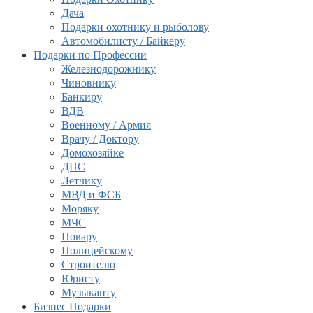
Дача
Подарки охотнику и рыболову
Автомобилисту / Байкеру
Подарки по Профессии
Железнодорожнику
Чиновнику
Банкиру
ВДВ
Военному / Армия
Врачу / Доктору
Домохозяйке
ДПС
Летчику
МВД и ФСБ
Моряку
МЧС
Повару
Полицейскому
Строителю
Юристу
Музыканту
Бизнес Подарки