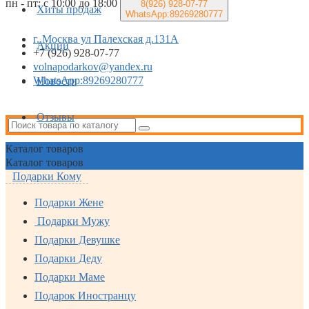
пн - пт: с 10:00 до 18:00
8(926)
928-07-77
Хиты продаж
WhatsApp:89269280777
г. Москва ул Палехская д.131А
Акции
+7 (926) 928-07-77
volnapodarkov@yandex.ru
WhatsApp:89269280777
Новости
Отзывы
Каталог
товаров
Каталог
товаров
Подарки Кому
Подарки Жене
Подарки Мужу
Подарки Девушке
Подарки Деду
Подарки Маме
Подарок Иностранцу