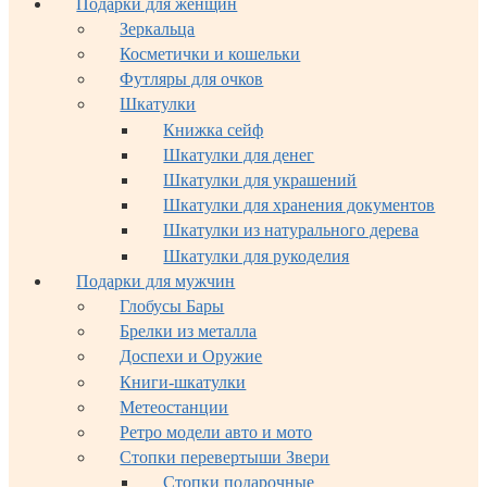
Подарки для женщин
Зеркальца
Косметички и кошельки
Футляры для очков
Шкатулки
Книжка сейф
Шкатулки для денег
Шкатулки для украшений
Шкатулки для хранения документов
Шкатулки из натурального дерева
Шкатулки для рукоделия
Подарки для мужчин
Глобусы Бары
Брелки из металла
Доспехи и Оружие
Книги-шкатулки
Метеостанции
Ретро модели авто и мото
Стопки перевертыши Звери
Стопки подарочные