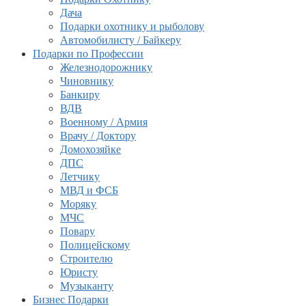
Дача
Подарки охотнику и рыболову
Автомобилисту / Байкеру
Подарки по Профессии
Железнодорожнику
Чиновнику
Банкиру
ВДВ
Военному / Армия
Врачу / Доктору
Домохозяйке
ДПС
Летчику
МВД и ФСБ
Моряку
МЧС
Повару
Полицейскому
Строителю
Юристу
Музыканту
Бизнес Подарки