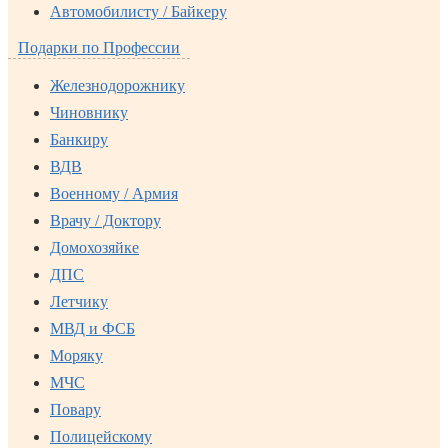
Автомобилисту / Байкеру
Подарки по Профессии
Железнодорожнику
Чиновнику
Банкиру
ВДВ
Военному / Армия
Врачу / Доктору
Домохозяйке
ДПС
Летчику
МВД и ФСБ
Моряку
МЧС
Повару
Полицейскому