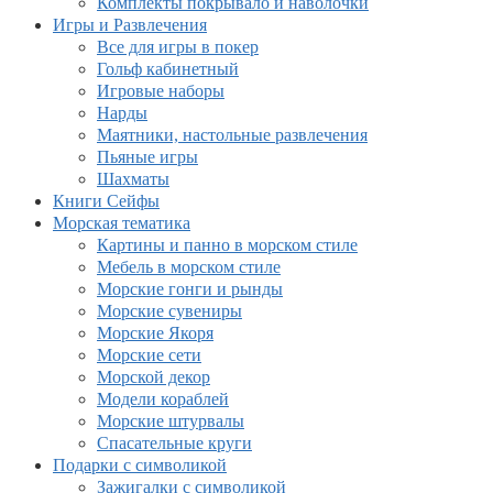
Комплекты покрывало и наволочки
Игры и Развлечения
Все для игры в покер
Гольф кабинетный
Игровые наборы
Нарды
Маятники, настольные развлечения
Пьяные игры
Шахматы
Книги Сейфы
Морская тематика
Картины и панно в морском стиле
Мебель в морском стиле
Морские гонги и рынды
Морские сувениры
Морские Якоря
Морские сети
Морской декор
Модели кораблей
Морские штурвалы
Спасательные круги
Подарки с символикой
Зажигалки с символикой