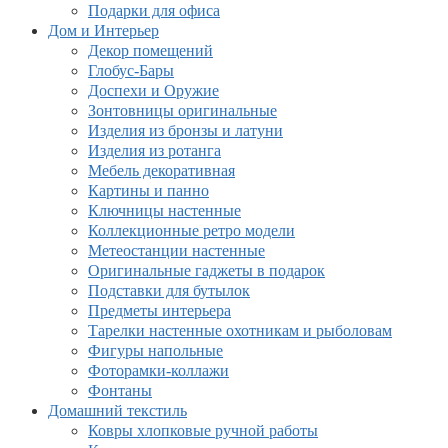
Подарки для офиса
Дом и Интерьер
Декор помещений
Глобус-Бары
Доспехи и Оружие
Зонтовницы оригинальные
Изделия из бронзы и латуни
Изделия из ротанга
Мебель декоративная
Картины и панно
Ключницы настенные
Коллекционные ретро модели
Метеостанции настенные
Оригинальные гаджеты в подарок
Подставки для бутылок
Предметы интерьера
Тарелки настенные охотникам и рыболовам
Фигуры напольные
Фоторамки-коллажи
Фонтаны
Домашний текстиль
Ковры хлопковые ручной работы