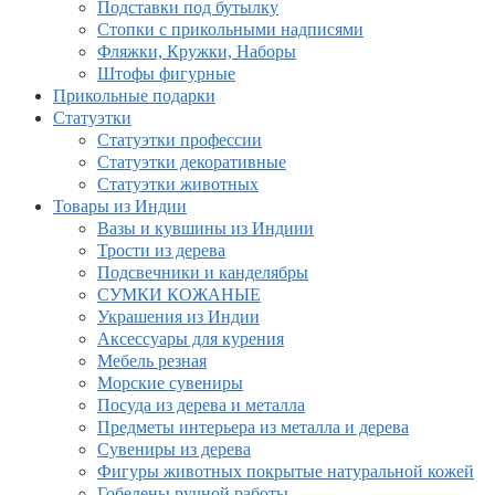
Подставки под бутылку
Стопки с прикольными надписями
Фляжки, Кружки, Наборы
Штофы фигурные
Прикольные подарки
Статуэтки
Статуэтки профессии
Статуэтки декоративные
Статуэтки животных
Товары из Индии
Вазы и кувшины из Индиии
Трости из дерева
Подсвечники и канделябры
СУМКИ КОЖАНЫЕ
Украшения из Индии
Аксессуары для курения
Мебель резная
Морские сувениры
Посуда из дерева и металла
Предметы интерьера из металла и дерева
Сувениры из дерева
Фигуры животных покрытые натуральной кожей
Гобелены ручной работы