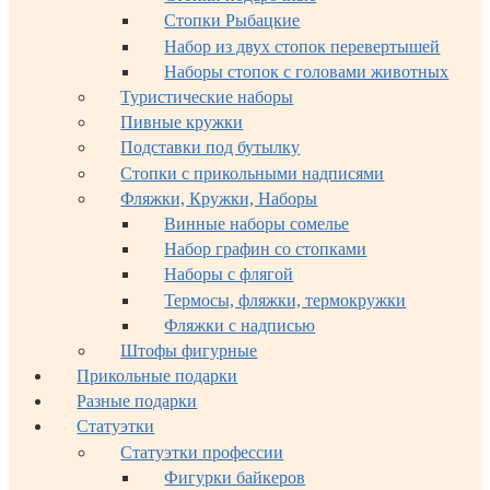
Стопки Рыбацкие
Набор из двух стопок перевертышей
Наборы стопок с головами животных
Туристические наборы
Пивные кружки
Подставки под бутылку
Стопки с прикольными надписями
Фляжки, Кружки, Наборы
Винные наборы сомелье
Набор графин со стопками
Наборы с флягой
Термосы, фляжки, термокружки
Фляжки с надписью
Штофы фигурные
Прикольные подарки
Разные подарки
Статуэтки
Статуэтки профессии
Фигурки байкеров