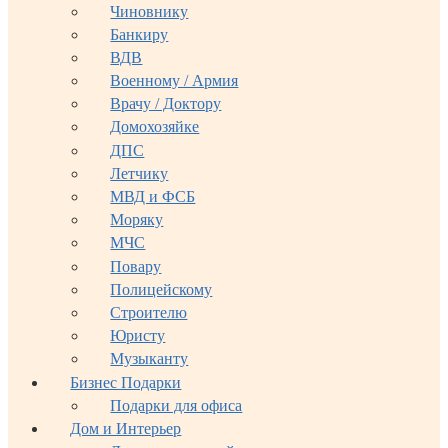
Чиновнику
Банкиру
ВДВ
Военному / Армия
Врачу / Доктору
Домохозяйке
ДПС
Летчику
МВД и ФСБ
Моряку
МЧС
Повару
Полицейскому
Строителю
Юристу
Музыканту
Бизнес Подарки
Подарки для офиса
Дом и Интерьер