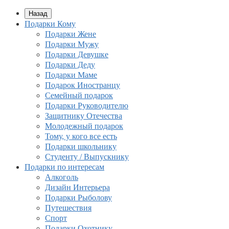
Назад
Подарки Кому
Подарки Жене
Подарки Мужу
Подарки Девушке
Подарки Деду
Подарки Маме
Подарок Иностранцу
Семейный подарок
Подарки Руководителю
Защитнику Отечества
Молодежный подарок
Тому, у кого все есть
Подарки школьнику
Студенту / Выпускнику
Подарки по интересам
Алкоголь
Дизайн Интерьера
Подарки Рыболову
Путешествия
Спорт
Подарки Охотнику