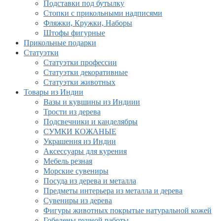
Подставки под бутылку
Стопки с прикольными надписями
Фляжки, Кружки, Наборы
Штофы фигурные
Прикольные подарки
Статуэтки
Статуэтки профессии
Статуэтки декоративные
Статуэтки животных
Товары из Индии
Вазы и кувшины из Индиии
Трости из дерева
Подсвечники и канделябры
СУМКИ КОЖАНЫЕ
Украшения из Индии
Аксессуары для курения
Мебель резная
Морские сувениры
Посуда из дерева и металла
Предметы интерьера из металла и дерева
Сувениры из дерева
Фигуры животных покрытые натуральной кожей
Гобелены ручной работы