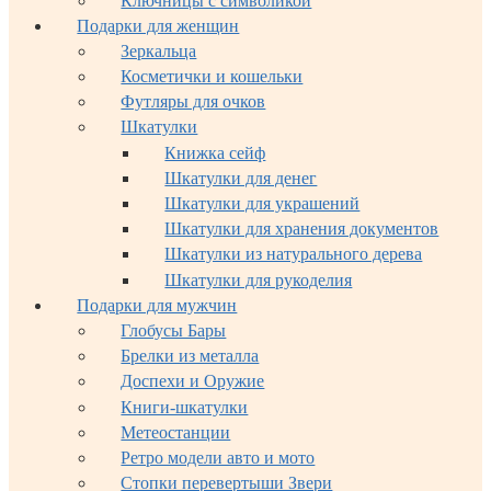
Ключницы с символикой
Подарки для женщин
Зеркальца
Косметички и кошельки
Футляры для очков
Шкатулки
Книжка сейф
Шкатулки для денег
Шкатулки для украшений
Шкатулки для хранения документов
Шкатулки из натурального дерева
Шкатулки для рукоделия
Подарки для мужчин
Глобусы Бары
Брелки из металла
Доспехи и Оружие
Книги-шкатулки
Метеостанции
Ретро модели авто и мото
Стопки перевертыши Звери