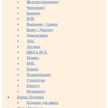
Железнодорожнику
Чиновнику
Банкиру
ВДВ
Военному / Армия
Врачу / Доктору
Домохозяйке
ДПС
Летчику
МВД и ФСБ
Моряку
МЧС
Повару
Полицейскому
Строителю
Юристу
Музыканту
Бизнес Подарки
Подарки для офиса