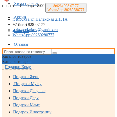
Хиты продаж
пн - пт: с 10:00 до 18:00
8(926)
928-07-77
WhatsApp:89269280777
Акции
г. Москва ул Палехская д.131А
+7 (926) 928-07-77
volnapodarkov@yandex.ru
Новости
WhatsApp:89269280777
Отзывы
Каталог
товаров
Каталог
товаров
Подарки Кому
Подарки Жене
Подарки Мужу
Подарки Девушке
Подарки Деду
Подарки Маме
Подарок Иностранцу