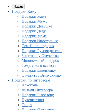
Назад
Подарки Кому
Подарки Жене
Подарки Мужу
Подарки Девушке
Подарки Деду
Подарки Маме
Подарок Иностранцу
Семейный подарок
Подарки Руководителю
Защитнику Отечества
Молодежный подарок
Тому, у кого все есть
Подарки школьнику
Студенту / Выпускнику
Подарки по интересам
Алкоголь
Дизайн Интерьера
Подарки Рыболову
Путешествия
Спорт
Подарки Охотнику