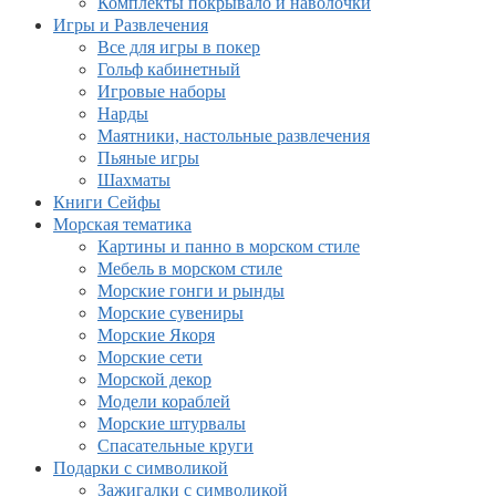
Комплекты покрывало и наволочки
Игры и Развлечения
Все для игры в покер
Гольф кабинетный
Игровые наборы
Нарды
Маятники, настольные развлечения
Пьяные игры
Шахматы
Книги Сейфы
Морская тематика
Картины и панно в морском стиле
Мебель в морском стиле
Морские гонги и рынды
Морские сувениры
Морские Якоря
Морские сети
Морской декор
Модели кораблей
Морские штурвалы
Спасательные круги
Подарки с символикой
Зажигалки с символикой