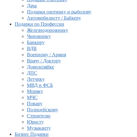
Дача
Подарки охотнику и рыболову
Автомобилисту / Байкеру
Подарки по Профессии
Железнодорожнику
Чиновнику
Банкиру
ВДВ
Военному / Армия
Врачу / Доктору
Домохозяйке
ДПС
Летчику
МВД и ФСБ
Моряку
МЧС
Повару
Полицейскому
Строителю
Юристу
Музыканту
Бизнес Подарки