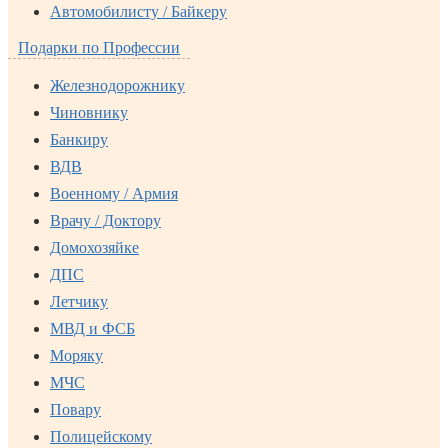
Автомобилисту / Байкеру
Подарки по Профессии
Железнодорожнику
Чиновнику
Банкиру
ВДВ
Военному / Армия
Врачу / Доктору
Домохозяйке
ДПС
Летчику
МВД и ФСБ
Моряку
МЧС
Повару
Полицейскому