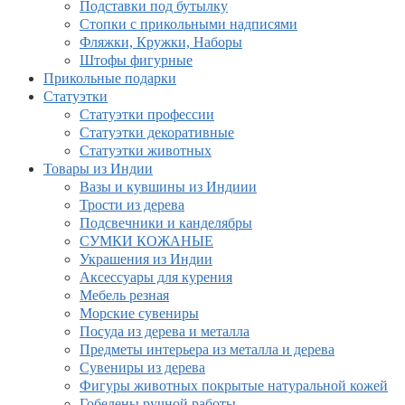
Подставки под бутылку
Стопки с прикольными надписями
Фляжки, Кружки, Наборы
Штофы фигурные
Прикольные подарки
Статуэтки
Статуэтки профессии
Статуэтки декоративные
Статуэтки животных
Товары из Индии
Вазы и кувшины из Индиии
Трости из дерева
Подсвечники и канделябры
СУМКИ КОЖАНЫЕ
Украшения из Индии
Аксессуары для курения
Мебель резная
Морские сувениры
Посуда из дерева и металла
Предметы интерьера из металла и дерева
Сувениры из дерева
Фигуры животных покрытые натуральной кожей
Гобелены ручной работы