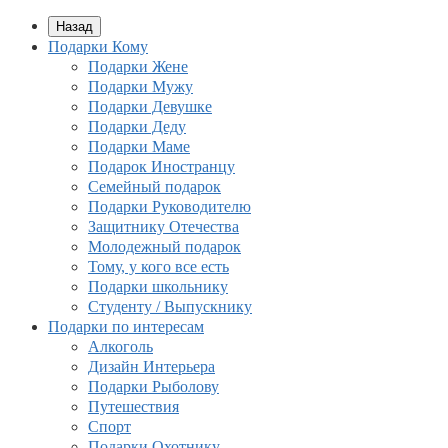
Назад
Подарки Кому
Подарки Жене
Подарки Мужу
Подарки Девушке
Подарки Деду
Подарки Маме
Подарок Иностранцу
Семейный подарок
Подарки Руководителю
Защитнику Отечества
Молодежный подарок
Тому, у кого все есть
Подарки школьнику
Студенту / Выпускнику
Подарки по интересам
Алкоголь
Дизайн Интерьера
Подарки Рыболову
Путешествия
Спорт
Подарки Охотнику