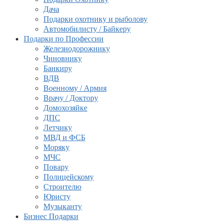
Дача
Подарки охотнику и рыболову
Автомобилисту / Байкеру
Подарки по Профессии
Железнодорожнику
Чиновнику
Банкиру
ВДВ
Военному / Армия
Врачу / Доктору
Домохозяйке
ДПС
Летчику
МВД и ФСБ
Моряку
МЧС
Повару
Полицейскому
Строителю
Юристу
Музыканту
Бизнес Подарки