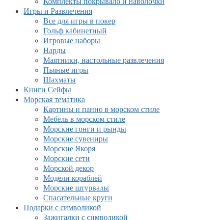
Комплекты покрывало и наволочки
Игры и Развлечения
Все для игры в покер
Гольф кабинетный
Игровые наборы
Нарды
Маятники, настольные развлечения
Пьяные игры
Шахматы
Книги Сейфы
Морская тематика
Картины и панно в морском стиле
Мебель в морском стиле
Морские гонги и рынды
Морские сувениры
Морские Якоря
Морские сети
Морской декор
Модели кораблей
Морские штурвалы
Спасательные круги
Подарки с символикой
Зажигалки с символикой