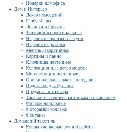
Подарки для офиса
Дом и Интерьер
Декор помещений
Глобус-Бары
Доспехи и Оружие
Зонтовницы оригинальные
Изделия из бронзы и латуни
Изделия из ротанга
Мебель декоративная
Картины и панно
Ключницы настенные
Коллекционные ретро модели
Метеостанции настенные
Оригинальные гаджеты в подарок
Подставки для бутылок
Предметы интерьера
Тарелки настенные охотникам и рыболовам
Фигуры напольные
Фоторамки-коллажи
Фонтаны
Домашний текстиль
Ковры хлопковые ручной работы