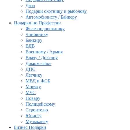
Дача
Подарки охотнику и рыболову
Автомобилисту / Байкеру
Подарки по Профессии
Железнодорожнику
Чиновнику
Банкиру
ВДВ
Военному / Армия
Врачу / Доктору
Домохозяйке
ДПС
Летчику
МВД и ФСБ
Моряку
МЧС
Повару
Полицейскому
Строителю
Юристу
Музыканту
Бизнес Подарки