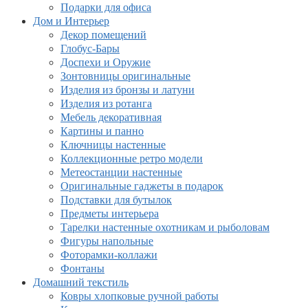
Подарки для офиса
Дом и Интерьер
Декор помещений
Глобус-Бары
Доспехи и Оружие
Зонтовницы оригинальные
Изделия из бронзы и латуни
Изделия из ротанга
Мебель декоративная
Картины и панно
Ключницы настенные
Коллекционные ретро модели
Метеостанции настенные
Оригинальные гаджеты в подарок
Подставки для бутылок
Предметы интерьера
Тарелки настенные охотникам и рыболовам
Фигуры напольные
Фоторамки-коллажи
Фонтаны
Домашний текстиль
Ковры хлопковые ручной работы