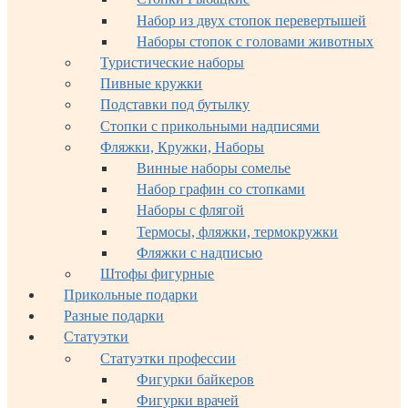
Набор из двух стопок перевертышей
Наборы стопок с головами животных
Туристические наборы
Пивные кружки
Подставки под бутылку
Стопки с прикольными надписями
Фляжки, Кружки, Наборы
Винные наборы сомелье
Набор графин со стопками
Наборы с флягой
Термосы, фляжки, термокружки
Фляжки с надписью
Штофы фигурные
Прикольные подарки
Разные подарки
Статуэтки
Статуэтки профессии
Фигурки байкеров
Фигурки врачей