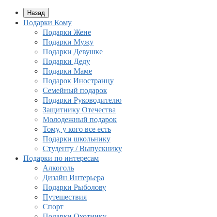
Назад
Подарки Кому
Подарки Жене
Подарки Мужу
Подарки Девушке
Подарки Деду
Подарки Маме
Подарок Иностранцу
Семейный подарок
Подарки Руководителю
Защитнику Отечества
Молодежный подарок
Тому, у кого все есть
Подарки школьнику
Студенту / Выпускнику
Подарки по интересам
Алкоголь
Дизайн Интерьера
Подарки Рыболову
Путешествия
Спорт
Подарки Охотнику