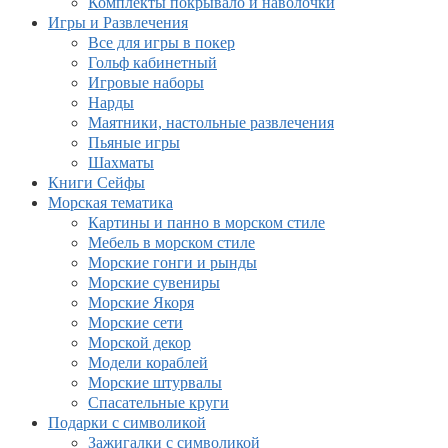
Комплекты покрывало и наволочки
Игры и Развлечения
Все для игры в покер
Гольф кабинетный
Игровые наборы
Нарды
Маятники, настольные развлечения
Пьяные игры
Шахматы
Книги Сейфы
Морская тематика
Картины и панно в морском стиле
Мебель в морском стиле
Морские гонги и рынды
Морские сувениры
Морские Якоря
Морские сети
Морской декор
Модели кораблей
Морские штурвалы
Спасательные круги
Подарки с символикой
Зажигалки с символикой