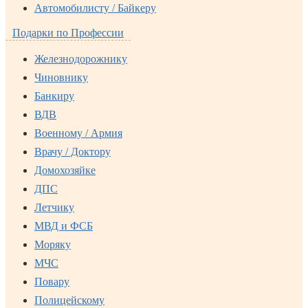
Автомобилисту / Байкеру
Подарки по Профессии
Железнодорожнику
Чиновнику
Банкиру
ВДВ
Военному / Армия
Врачу / Доктору
Домохозяйке
ДПС
Летчику
МВД и ФСБ
Моряку
МЧС
Повару
Полицейскому