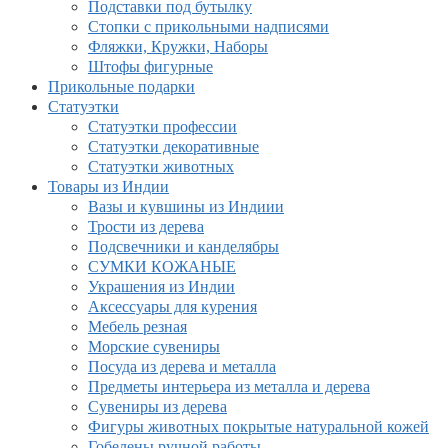
Подставки под бутылку
Стопки с прикольными надписями
Фляжки, Кружки, Наборы
Штофы фигурные
Прикольные подарки
Статуэтки
Статуэтки профессии
Статуэтки декоративные
Статуэтки животных
Товары из Индии
Вазы и кувшины из Индиии
Трости из дерева
Подсвечники и канделябры
СУМКИ КОЖАНЫЕ
Украшения из Индии
Аксессуары для курения
Мебель резная
Морские сувениры
Посуда из дерева и металла
Предметы интерьера из металла и дерева
Сувениры из дерева
Фигуры животных покрытые натуральной кожей
Гобелены ручной работы