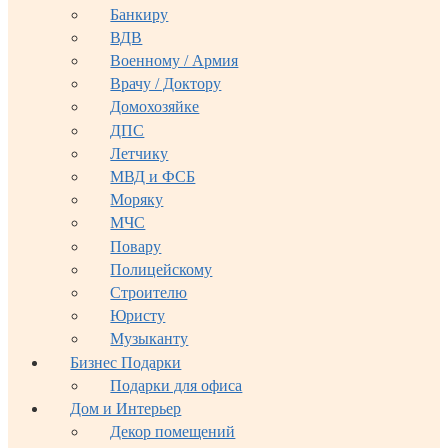
Банкиру
ВДВ
Военному / Армия
Врачу / Доктору
Домохозяйке
ДПС
Летчику
МВД и ФСБ
Моряку
МЧС
Повару
Полицейскому
Строителю
Юристу
Музыканту
Бизнес Подарки
Подарки для офиса
Дом и Интерьер
Декор помещений