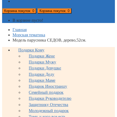
Отзывы
Корзина
покупок
: 0
Корзина
покупок
: 0
В корзине пусто!
Главная
Морская тематика
Модель парусника СЕДОВ, дерево,52см.
Подарки Кому
Подарки Жене
Подарки Мужу
Подарки Девушке
Подарки Деду
Подарки Маме
Подарок Иностранцу
Семейный подарок
Подарки Руководителю
Защитнику Отечества
Молодежный подарок
Тому, у кого все есть