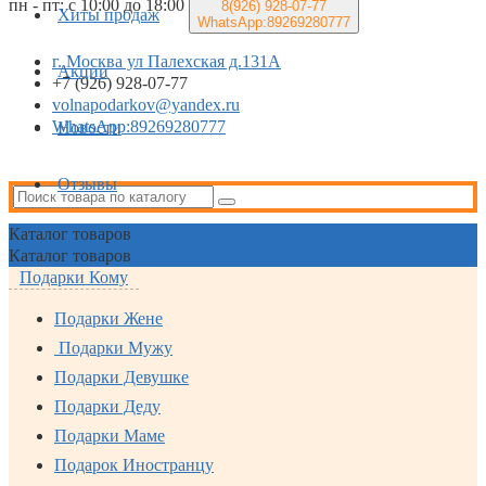
пн - пт: с 10:00 до 18:00
8(926)
928-07-77
Хиты продаж
WhatsApp:89269280777
г. Москва ул Палехская д.131А
Акции
+7 (926) 928-07-77
volnapodarkov@yandex.ru
WhatsApp:89269280777
Новости
Отзывы
Каталог
товаров
Каталог
товаров
Подарки Кому
Подарки Жене
Подарки Мужу
Подарки Девушке
Подарки Деду
Подарки Маме
Подарок Иностранцу