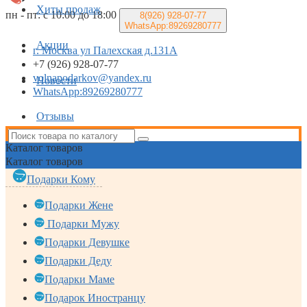
Хиты продаж
пн - пт: с 10:00 до 18:00
8(926)
928-07-77
WhatsApp:89269280777
Акции
г. Москва ул Палехская д.131А
+7 (926) 928-07-77
volnapodarkov@yandex.ru
Новости
WhatsApp:89269280777
Отзывы
Каталог
товаров
Каталог
товаров
Подарки Кому
Подарки Жене
Подарки Мужу
Подарки Девушке
Подарки Деду
Подарки Маме
Подарок Иностранцу