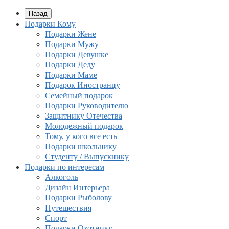
Назад
Подарки Кому
Подарки Жене
Подарки Мужу
Подарки Девушке
Подарки Деду
Подарки Маме
Подарок Иностранцу
Семейный подарок
Подарки Руководителю
Защитнику Отечества
Молодежный подарок
Тому, у кого все есть
Подарки школьнику
Студенту / Выпускнику
Подарки по интересам
Алкоголь
Дизайн Интерьера
Подарки Рыболову
Путешествия
Спорт
Подарки Охотнику