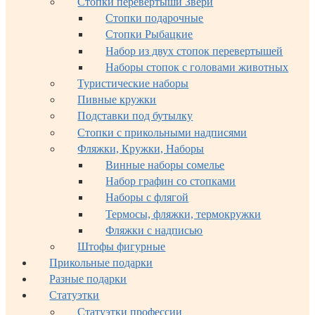
Стопки перевертыши Звери
Стопки подарочные
Стопки Рыбацкие
Набор из двух стопок перевертышей
Наборы стопок с головами животных
Туристические наборы
Пивные кружки
Подставки под бутылку
Стопки с прикольными надписями
Фляжки, Кружки, Наборы
Винные наборы сомелье
Набор графин со стопками
Наборы с флягой
Термосы, фляжки, термокружки
Фляжки с надписью
Штофы фигурные
Прикольные подарки
Разные подарки
Статуэтки
Статуэтки профессии