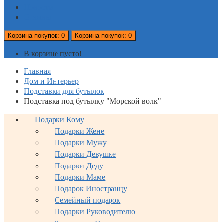
Новости
Отзывы
Корзина
покупок
: 0
Корзина
покупок
: 0
В корзине пусто!
Главная
Дом и Интерьер
Подставки для бутылок
Подставка под бутылку "Морской волк"
Подарки Кому
Подарки Жене
Подарки Мужу
Подарки Девушке
Подарки Деду
Подарки Маме
Подарок Иностранцу
Семейный подарок
Подарки Руководителю