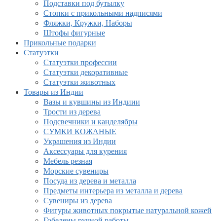
Подставки под бутылку
Стопки с прикольными надписями
Фляжки, Кружки, Наборы
Штофы фигурные
Прикольные подарки
Статуэтки
Статуэтки профессии
Статуэтки декоративные
Статуэтки животных
Товары из Индии
Вазы и кувшины из Индиии
Трости из дерева
Подсвечники и канделябры
СУМКИ КОЖАНЫЕ
Украшения из Индии
Аксессуары для курения
Мебель резная
Морские сувениры
Посуда из дерева и металла
Предметы интерьера из металла и дерева
Сувениры из дерева
Фигуры животных покрытые натуральной кожей
Гобелены ручной работы