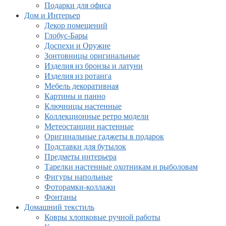
Подарки для офиса
Дом и Интерьер
Декор помещений
Глобус-Бары
Доспехи и Оружие
Зонтовницы оригинальные
Изделия из бронзы и латуни
Изделия из ротанга
Мебель декоративная
Картины и панно
Ключницы настенные
Коллекционные ретро модели
Метеостанции настенные
Оригинальные гаджеты в подарок
Подставки для бутылок
Предметы интерьера
Тарелки настенные охотникам и рыболовам
Фигуры напольные
Фоторамки-коллажи
Фонтаны
Домашний текстиль
Ковры хлопковые ручной работы