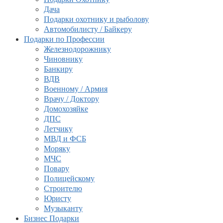
Дача
Подарки охотнику и рыболову
Автомобилисту / Байкеру
Подарки по Профессии
Железнодорожнику
Чиновнику
Банкиру
ВДВ
Военному / Армия
Врачу / Доктору
Домохозяйке
ДПС
Летчику
МВД и ФСБ
Моряку
МЧС
Повару
Полицейскому
Строителю
Юристу
Музыканту
Бизнес Подарки