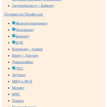
Автомобилисту / Байкеру
Подарки по Профессии
Железнодорожнику
Чиновнику
Банкиру
ВДВ
Военному / Армия
Врачу / Доктору
Домохозяйке
ДПС
Летчику
МВД и ФСБ
Моряку
МЧС
Повару