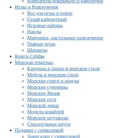
Комплекты покрывало и наволочки
Игры и Развлечения
Все для игры в покер
Гольф кабинетный
Игровые наборы
Нарды
Маятники, настольные развлечения
Пьяные игры
Шахматы
Книги Сейфы
Морская тематика
Картины и панно в морском стиле
Мебель в морском стиле
Морские гонги и рынды
Морские сувениры
Морские Якоря
Морские сети
Морской декор
Модели кораблей
Морские штурвалы
Спасательные круги
Подарки с символикой
Зажигалки с символикой