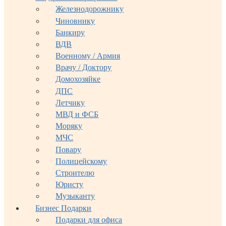
Железнодорожнику
Чиновнику
Банкиру
ВДВ
Военному / Армия
Врачу / Доктору
Домохозяйке
ДПС
Летчику
МВД и ФСБ
Моряку
МЧС
Повару
Полицейскому
Строителю
Юристу
Музыканту
Бизнес Подарки
Подарки для офиса