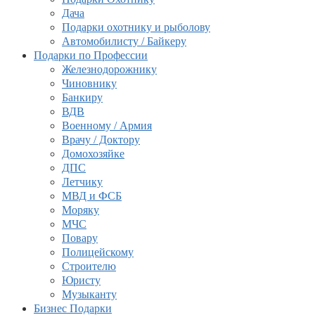
Дача
Подарки охотнику и рыболову
Автомобилисту / Байкеру
Подарки по Профессии
Железнодорожнику
Чиновнику
Банкиру
ВДВ
Военному / Армия
Врачу / Доктору
Домохозяйке
ДПС
Летчику
МВД и ФСБ
Моряку
МЧС
Повару
Полицейскому
Строителю
Юристу
Музыканту
Бизнес Подарки