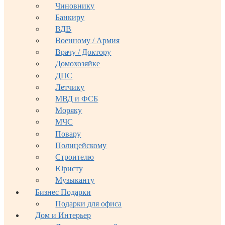
Чиновнику
Банкиру
ВДВ
Военному / Армия
Врачу / Доктору
Домохозяйке
ДПС
Летчику
МВД и ФСБ
Моряку
МЧС
Повару
Полицейскому
Строителю
Юристу
Музыканту
Бизнес Подарки
Подарки для офиса
Дом и Интерьер