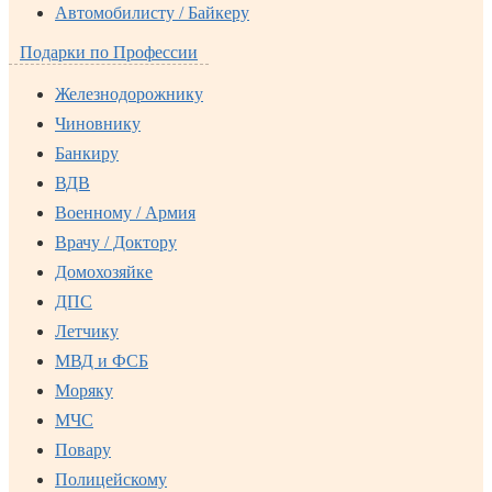
Автомобилисту / Байкеру
Подарки по Профессии
Железнодорожнику
Чиновнику
Банкиру
ВДВ
Военному / Армия
Врачу / Доктору
Домохозяйке
ДПС
Летчику
МВД и ФСБ
Моряку
МЧС
Повару
Полицейскому