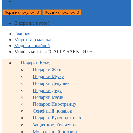
Отзывы
Корзина
покупок
: 0
Корзина
покупок
: 0
В корзине пусто!
Главная
Морская тематика
Модели кораблей
Модель корабля "CATTY SARK",60см
Подарки Кому
Подарки Жене
Подарки Мужу
Подарки Девушке
Подарки Деду
Подарки Маме
Подарок Иностранцу
Семейный подарок
Подарки Руководителю
Защитнику Отечества
Молодежный подарок