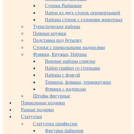
Стопки Рыбацкие
Набор из двух стопок перевертышей
Наборы стопок с головами животных
Туристические наборы
Пивные кружки
Подставки под бутылку
Стопки с прикольными надписями
Фляжки, Кружки, Наборы
Винные наборы сомелье
Набор графин со стопками
Наборы с флягой
Термосы, фляжки, термокружки
Фляжки с надписью
Штофы фигурные
Прикольные подарки
Разные подарки
Статуэтки
Статуэтки профессии
Фигурки байкеров