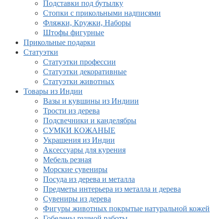
Подставки под бутылку
Стопки с прикольными надписями
Фляжки, Кружки, Наборы
Штофы фигурные
Прикольные подарки
Статуэтки
Статуэтки профессии
Статуэтки декоративные
Статуэтки животных
Товары из Индии
Вазы и кувшины из Индиии
Трости из дерева
Подсвечники и канделябры
СУМКИ КОЖАНЫЕ
Украшения из Индии
Аксессуары для курения
Мебель резная
Морские сувениры
Посуда из дерева и металла
Предметы интерьера из металла и дерева
Сувениры из дерева
Фигуры животных покрытые натуральной кожей
Гобелены ручной работы