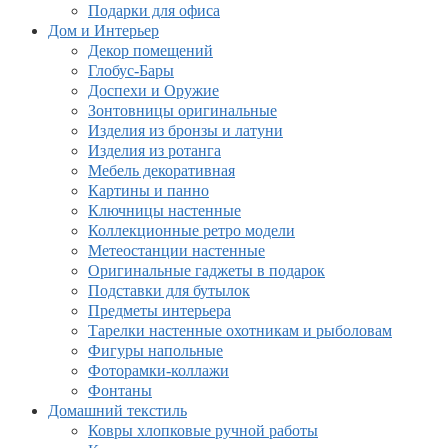
Подарки для офиса
Дом и Интерьер
Декор помещений
Глобус-Бары
Доспехи и Оружие
Зонтовницы оригинальные
Изделия из бронзы и латуни
Изделия из ротанга
Мебель декоративная
Картины и панно
Ключницы настенные
Коллекционные ретро модели
Метеостанции настенные
Оригинальные гаджеты в подарок
Подставки для бутылок
Предметы интерьера
Тарелки настенные охотникам и рыболовам
Фигуры напольные
Фоторамки-коллажи
Фонтаны
Домашний текстиль
Ковры хлопковые ручной работы