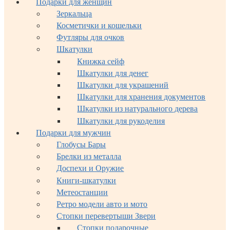
Подарки для женщин
Зеркальца
Косметички и кошельки
Футляры для очков
Шкатулки
Книжка сейф
Шкатулки для денег
Шкатулки для украшений
Шкатулки для хранения документов
Шкатулки из натурального дерева
Шкатулки для рукоделия
Подарки для мужчин
Глобусы Бары
Брелки из металла
Доспехи и Оружие
Книги-шкатулки
Метеостанции
Ретро модели авто и мото
Стопки перевертыши Звери
Стопки подарочные