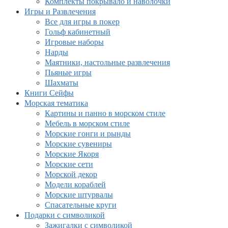
Комплекты покрывало и наволочки
Игры и Развлечения
Все для игры в покер
Гольф кабинетный
Игровые наборы
Нарды
Маятники, настольные развлечения
Пьяные игры
Шахматы
Книги Сейфы
Морская тематика
Картины и панно в морском стиле
Мебель в морском стиле
Морские гонги и рынды
Морские сувениры
Морские Якоря
Морские сети
Морской декор
Модели кораблей
Морские штурвалы
Спасательные круги
Подарки с символикой
Зажигалки с символикой