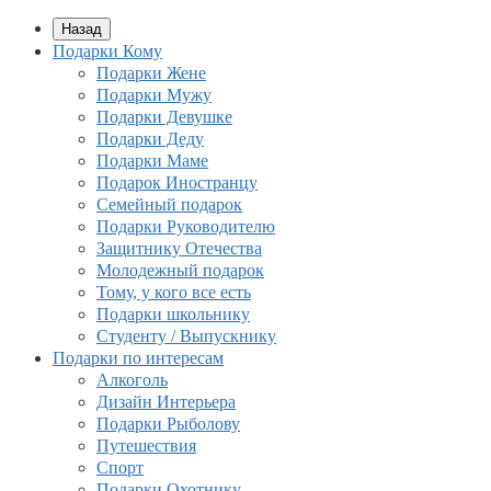
Назад
Подарки Кому
Подарки Жене
Подарки Мужу
Подарки Девушке
Подарки Деду
Подарки Маме
Подарок Иностранцу
Семейный подарок
Подарки Руководителю
Защитнику Отечества
Молодежный подарок
Тому, у кого все есть
Подарки школьнику
Студенту / Выпускнику
Подарки по интересам
Алкоголь
Дизайн Интерьера
Подарки Рыболову
Путешествия
Спорт
Подарки Охотнику