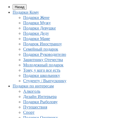
Назад
Подарки Кому
Подарки Жене
Подарки Мужу
Подарки Девушке
Подарки Деду
Подарки Маме
Подарок Иностранцу
Семейный подарок
Подарки Руководителю
Защитнику Отечества
Молодежный подарок
Тому, у кого все есть
Подарки школьнику
Студенту / Выпускнику
Подарки по интересам
Алкоголь
Дизайн Интерьера
Подарки Рыболову
Путешествия
Спорт
Подарки Охотнику