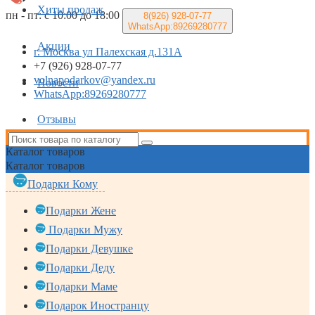
Хиты продаж
пн - пт: с 10:00 до 18:00
8(926)
928-07-77
WhatsApp:89269280777
Акции
г. Москва ул Палехская д.131А
+7 (926) 928-07-77
volnapodarkov@yandex.ru
Новости
WhatsApp:89269280777
Отзывы
Каталог
товаров
Каталог
товаров
Подарки Кому
Подарки Жене
Подарки Мужу
Подарки Девушке
Подарки Деду
Подарки Маме
Подарок Иностранцу