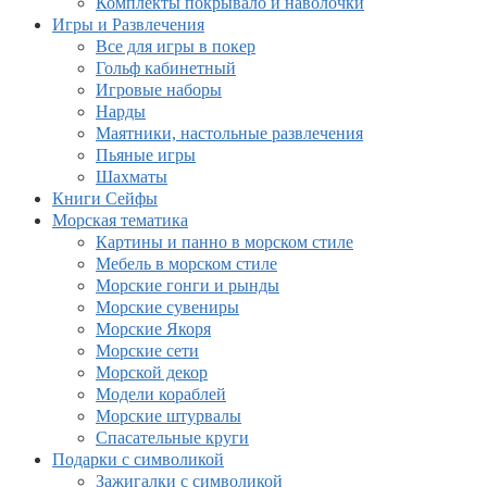
Комплекты покрывало и наволочки
Игры и Развлечения
Все для игры в покер
Гольф кабинетный
Игровые наборы
Нарды
Маятники, настольные развлечения
Пьяные игры
Шахматы
Книги Сейфы
Морская тематика
Картины и панно в морском стиле
Мебель в морском стиле
Морские гонги и рынды
Морские сувениры
Морские Якоря
Морские сети
Морской декор
Модели кораблей
Морские штурвалы
Спасательные круги
Подарки с символикой
Зажигалки с символикой