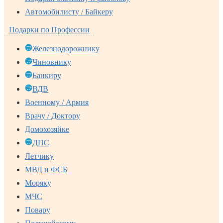
Автомобилисту / Байкеру
Подарки по Профессии
Железнодорожнику
Чиновнику
Банкиру
ВДВ
Военному / Армия
Врачу / Доктору
Домохозяйке
ДПС
Летчику
МВД и ФСБ
Моряку
МЧС
Повару