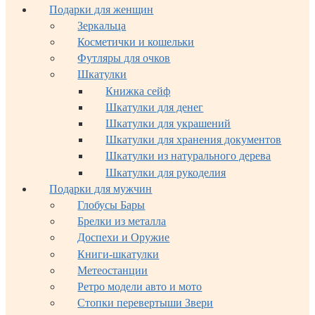
Подарки для женщин
Зеркальца
Косметички и кошельки
Футляры для очков
Шкатулки
Книжка сейф
Шкатулки для денег
Шкатулки для украшений
Шкатулки для хранения документов
Шкатулки из натурального дерева
Шкатулки для рукоделия
Подарки для мужчин
Глобусы Бары
Брелки из металла
Доспехи и Оружие
Книги-шкатулки
Метеостанции
Ретро модели авто и мото
Стопки перевертыши Звери