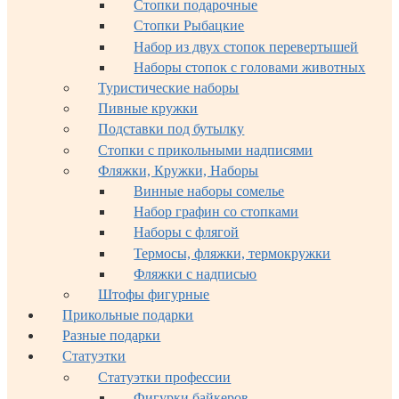
Стопки подарочные
Стопки Рыбацкие
Набор из двух стопок перевертышей
Наборы стопок с головами животных
Туристические наборы
Пивные кружки
Подставки под бутылку
Стопки с прикольными надписями
Фляжки, Кружки, Наборы
Винные наборы сомелье
Набор графин со стопками
Наборы с флягой
Термосы, фляжки, термокружки
Фляжки с надписью
Штофы фигурные
Прикольные подарки
Разные подарки
Статуэтки
Статуэтки профессии
Фигурки байкеров