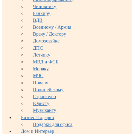
Чиновнику
Банкиру
ВДВ
Военному / Армия
Врачу / Доктору
Домохозяйке
ДПС
Летчику
МВД и ФСБ
Моряку
МЧС
Повару
Полицейскому
Строителю
Юристу
Музыканту
Бизнес Подарки
Подарки для офиса
Дом и Интерьер