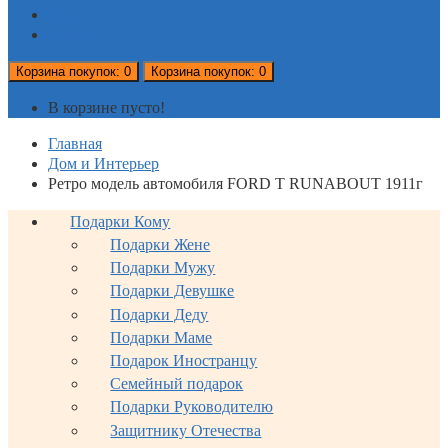
Новости
Отзывы
Корзина
покупок
: 0
Корзина
покупок
: 0
В корзине пусто!
Главная
Дом и Интерьер
Ретро модель автомобиля FORD T RUNABOUT 1911г
Подарки Кому
Подарки Жене
Подарки Мужу
Подарки Девушке
Подарки Деду
Подарки Маме
Подарок Иностранцу
Семейный подарок
Подарки Руководителю
Защитнику Отечества