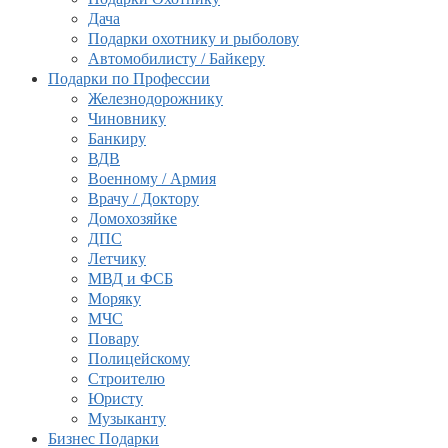
Дача
Подарки охотнику и рыболову
Автомобилисту / Байкеру
Подарки по Профессии
Железнодорожнику
Чиновнику
Банкиру
ВДВ
Военному / Армия
Врачу / Доктору
Домохозяйке
ДПС
Летчику
МВД и ФСБ
Моряку
МЧС
Повару
Полицейскому
Строителю
Юристу
Музыканту
Бизнес Подарки