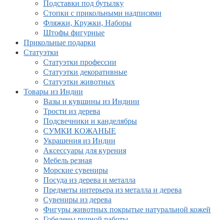
Подставки под бутылку
Стопки с прикольными надписями
Фляжки, Кружки, Наборы
Штофы фигурные
Прикольные подарки
Статуэтки
Статуэтки профессии
Статуэтки декоративные
Статуэтки животных
Товары из Индии
Вазы и кувшины из Индиии
Трости из дерева
Подсвечники и канделябры
СУМКИ КОЖАНЫЕ
Украшения из Индии
Аксессуары для курения
Мебель резная
Морские сувениры
Посуда из дерева и металла
Предметы интерьера из металла и дерева
Сувениры из дерева
Фигуры животных покрытые натуральной кожей
Гобелены ручной работы