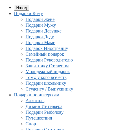
Назад
Подарки Кому
Подарки Жене
Подарки Мужу
Подарки Девушке
Подарки Деду
Подарки Маме
Подарок Иностранцу
Семейный подарок
Подарки Руководителю
Защитнику Отечества
Молодежный подарок
Тому, у кого все есть
Подарки школьнику
Студенту / Выпускнику
Подарки по интересам
Алкоголь
Дизайн Интерьера
Подарки Рыболову
Путешествия
Спорт
Подарки Охотнику