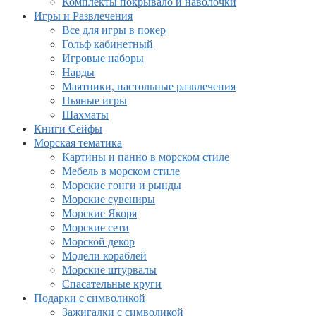
Комплекты покрывало и наволочки
Игры и Развлечения
Все для игры в покер
Гольф кабинетный
Игровые наборы
Нарды
Маятники, настольные развлечения
Пьяные игры
Шахматы
Книги Сейфы
Морская тематика
Картины и панно в морском стиле
Мебель в морском стиле
Морские гонги и рынды
Морские сувениры
Морские Якоря
Морские сети
Морской декор
Модели кораблей
Морские штурвалы
Спасательные круги
Подарки с символикой
Зажигалки с символикой