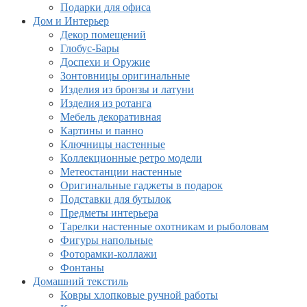
Подарки для офиса
Дом и Интерьер
Декор помещений
Глобус-Бары
Доспехи и Оружие
Зонтовницы оригинальные
Изделия из бронзы и латуни
Изделия из ротанга
Мебель декоративная
Картины и панно
Ключницы настенные
Коллекционные ретро модели
Метеостанции настенные
Оригинальные гаджеты в подарок
Подставки для бутылок
Предметы интерьера
Тарелки настенные охотникам и рыболовам
Фигуры напольные
Фоторамки-коллажи
Фонтаны
Домашний текстиль
Ковры хлопковые ручной работы