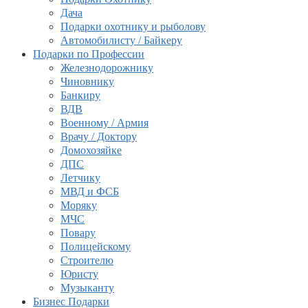
Дача
Подарки охотнику и рыболову
Автомобилисту / Байкеру
Подарки по Профессии
Железнодорожнику
Чиновнику
Банкиру
ВДВ
Военному / Армия
Врачу / Доктору
Домохозяйке
ДПС
Летчику
МВД и ФСБ
Моряку
МЧС
Повару
Полицейскому
Строителю
Юристу
Музыканту
Бизнес Подарки