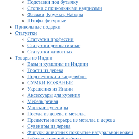
Подставки под бутылку
Стопки с прикольными надписями
Фляжки, Кружки, Наборы
Штофы фигурные
Прикольные подарки
Статуэтки
Статуэтки профессии
Статуэтки декоративные
Статуэтки животных
Товары из Индии
Вазы и кувшины из Индиии
Трости из дерева
Подсвечники и канделябры
СУМКИ КОЖАНЫЕ
Украшения из Индии
Аксессуары для курения
Мебель резная
Морские сувениры
Посуда из дерева и металла
Предметы интерьера из металла и дерева
Сувениры из дерева
Фигуры животных покрытые натуральной кожей
Гобелены ручной работы