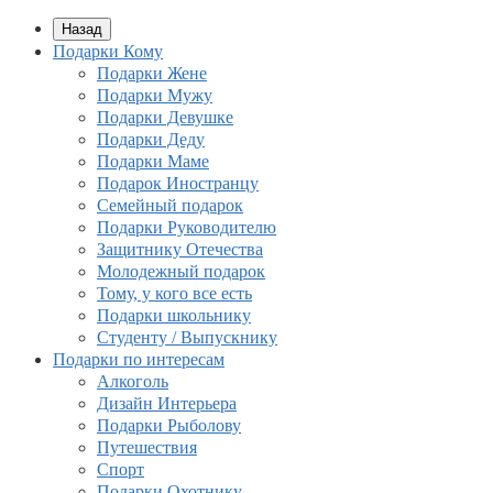
Назад
Подарки Кому
Подарки Жене
Подарки Мужу
Подарки Девушке
Подарки Деду
Подарки Маме
Подарок Иностранцу
Семейный подарок
Подарки Руководителю
Защитнику Отечества
Молодежный подарок
Тому, у кого все есть
Подарки школьнику
Студенту / Выпускнику
Подарки по интересам
Алкоголь
Дизайн Интерьера
Подарки Рыболову
Путешествия
Спорт
Подарки Охотнику