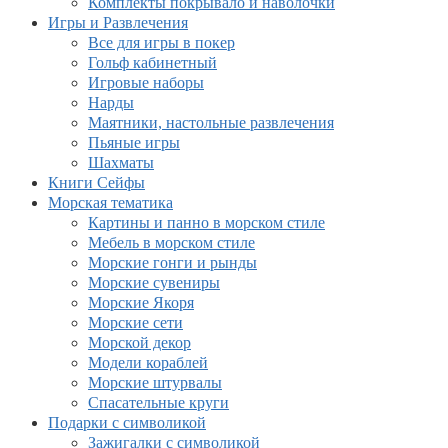
Комплекты покрывало и наволочки
Игры и Развлечения
Все для игры в покер
Гольф кабинетный
Игровые наборы
Нарды
Маятники, настольные развлечения
Пьяные игры
Шахматы
Книги Сейфы
Морская тематика
Картины и панно в морском стиле
Мебель в морском стиле
Морские гонги и рынды
Морские сувениры
Морские Якоря
Морские сети
Морской декор
Модели кораблей
Морские штурвалы
Спасательные круги
Подарки с символикой
Зажигалки с символикой