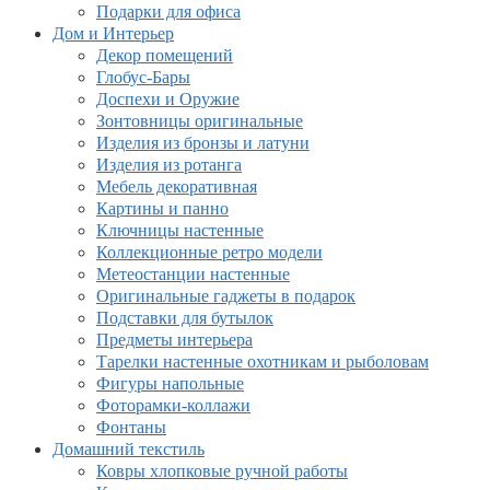
Подарки для офиса
Дом и Интерьер
Декор помещений
Глобус-Бары
Доспехи и Оружие
Зонтовницы оригинальные
Изделия из бронзы и латуни
Изделия из ротанга
Мебель декоративная
Картины и панно
Ключницы настенные
Коллекционные ретро модели
Метеостанции настенные
Оригинальные гаджеты в подарок
Подставки для бутылок
Предметы интерьера
Тарелки настенные охотникам и рыболовам
Фигуры напольные
Фоторамки-коллажи
Фонтаны
Домашний текстиль
Ковры хлопковые ручной работы