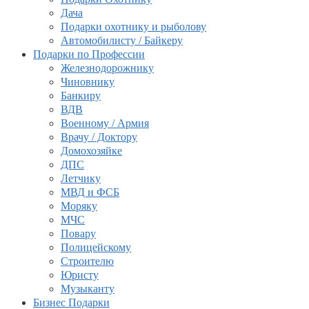
Дача
Подарки охотнику и рыболову
Автомобилисту / Байкеру
Подарки по Профессии
Железнодорожнику
Чиновнику
Банкиру
ВДВ
Военному / Армия
Врачу / Доктору
Домохозяйке
ДПС
Летчику
МВД и ФСБ
Моряку
МЧС
Повару
Полицейскому
Строителю
Юристу
Музыканту
Бизнес Подарки