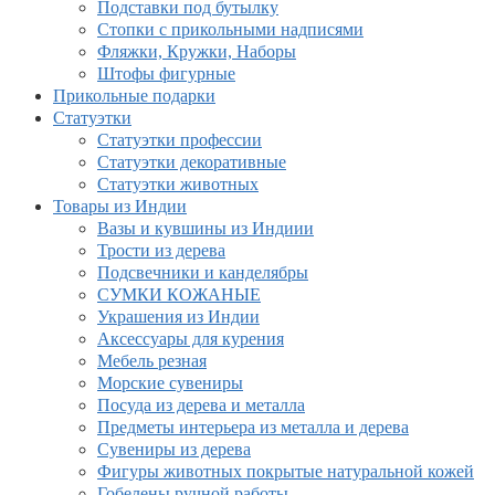
Подставки под бутылку
Стопки с прикольными надписями
Фляжки, Кружки, Наборы
Штофы фигурные
Прикольные подарки
Статуэтки
Статуэтки профессии
Статуэтки декоративные
Статуэтки животных
Товары из Индии
Вазы и кувшины из Индиии
Трости из дерева
Подсвечники и канделябры
СУМКИ КОЖАНЫЕ
Украшения из Индии
Аксессуары для курения
Мебель резная
Морские сувениры
Посуда из дерева и металла
Предметы интерьера из металла и дерева
Сувениры из дерева
Фигуры животных покрытые натуральной кожей
Гобелены ручной работы