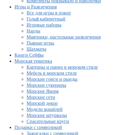
Комплекты покрывало и наволочки
Игры и Развлечения
Все для игры в покер
Гольф кабинетный
Игровые наборы
Нарды
Маятники, настольные развлечения
Пьяные игры
Шахматы
Книги Сейфы
Морская тематика
Картины и панно в морском стиле
Мебель в морском стиле
Морские гонги и рынды
Морские сувениры
Морские Якоря
Морские сети
Морской декор
Модели кораблей
Морские штурвалы
Спасательные круги
Подарки с символикой
Зажигалки с символикой