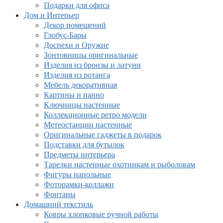
Подарки для офиса
Дом и Интерьер
Декор помещений
Глобус-Бары
Доспехи и Оружие
Зонтовницы оригинальные
Изделия из бронзы и латуни
Изделия из ротанга
Мебель декоративная
Картины и панно
Ключницы настенные
Коллекционные ретро модели
Метеостанции настенные
Оригинальные гаджеты в подарок
Подставки для бутылок
Предметы интерьера
Тарелки настенные охотникам и рыболовам
Фигуры напольные
Фоторамки-коллажи
Фонтаны
Домашний текстиль
Ковры хлопковые ручной работы