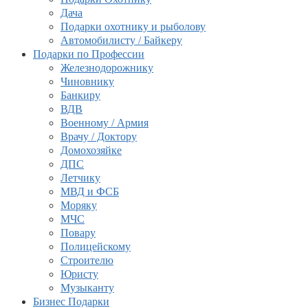
Дача
Подарки охотнику и рыболову
Автомобилисту / Байкеру
Подарки по Профессии
Железнодорожнику
Чиновнику
Банкиру
ВДВ
Военному / Армия
Врачу / Доктору
Домохозяйке
ДПС
Летчику
МВД и ФСБ
Моряку
МЧС
Повару
Полицейскому
Строителю
Юристу
Музыканту
Бизнес Подарки