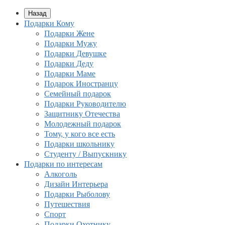
Назад
Подарки Кому
Подарки Жене
Подарки Мужу
Подарки Девушке
Подарки Деду
Подарки Маме
Подарок Иностранцу
Семейный подарок
Подарки Руководителю
Защитнику Отечества
Молодежный подарок
Тому, у кого все есть
Подарки школьнику
Студенту / Выпускнику
Подарки по интересам
Алкоголь
Дизайн Интерьера
Подарки Рыболову
Путешествия
Спорт
Подарки Охотнику