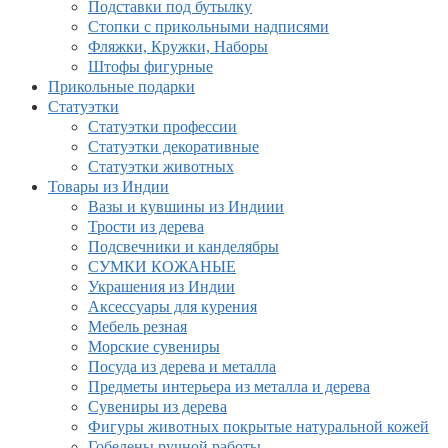
Подставки под бутылку
Стопки с прикольными надписями
Фляжки, Кружки, Наборы
Штофы фигурные
Прикольные подарки
Статуэтки
Статуэтки профессии
Статуэтки декоративные
Статуэтки животных
Товары из Индии
Вазы и кувшины из Индиии
Трости из дерева
Подсвечники и канделябры
СУМКИ КОЖАНЫЕ
Украшения из Индии
Аксессуары для курения
Мебель резная
Морские сувениры
Посуда из дерева и металла
Предметы интерьера из металла и дерева
Сувениры из дерева
Фигуры животных покрытые натуральной кожей
Гобелены ручной работы