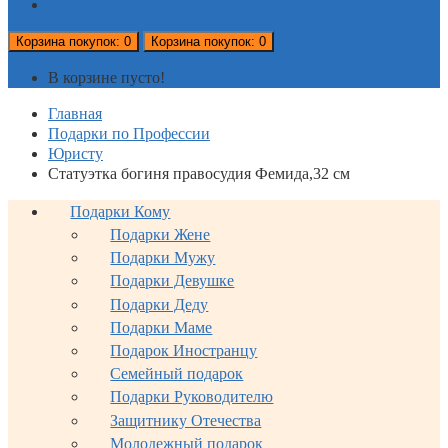
Отзывы
Корзина
покупок
: 0
Корзина
покупок
: 0
В корзине пусто!
Главная
Подарки по Профессии
Юристу
Статуэтка богиня правосудия Фемида,32 см
Подарки Кому
Подарки Жене
Подарки Мужу
Подарки Девушке
Подарки Деду
Подарки Маме
Подарок Иностранцу
Семейный подарок
Подарки Руководителю
Защитнику Отечества
Молодежный подарок