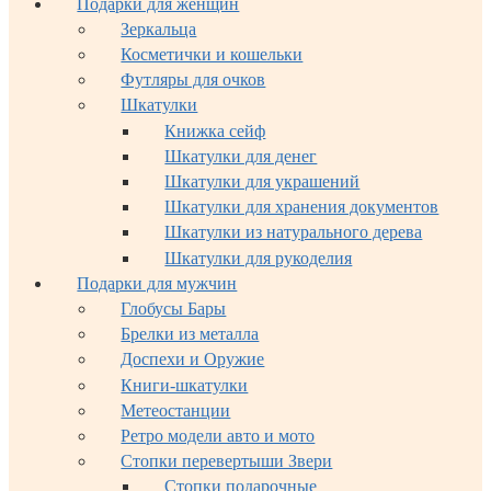
Подарки для женщин
Зеркальца
Косметички и кошельки
Футляры для очков
Шкатулки
Книжка сейф
Шкатулки для денег
Шкатулки для украшений
Шкатулки для хранения документов
Шкатулки из натурального дерева
Шкатулки для рукоделия
Подарки для мужчин
Глобусы Бары
Брелки из металла
Доспехи и Оружие
Книги-шкатулки
Метеостанции
Ретро модели авто и мото
Стопки перевертыши Звери
Стопки подарочные