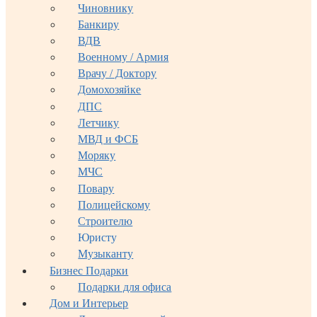
Чиновнику
Банкиру
ВДВ
Военному / Армия
Врачу / Доктору
Домохозяйке
ДПС
Летчику
МВД и ФСБ
Моряку
МЧС
Повару
Полицейскому
Строителю
Юристу
Музыканту
Бизнес Подарки
Подарки для офиса
Дом и Интерьер