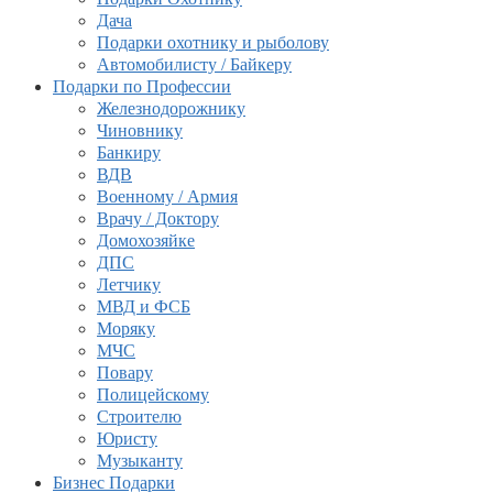
Дача
Подарки охотнику и рыболову
Автомобилисту / Байкеру
Подарки по Профессии
Железнодорожнику
Чиновнику
Банкиру
ВДВ
Военному / Армия
Врачу / Доктору
Домохозяйке
ДПС
Летчику
МВД и ФСБ
Моряку
МЧС
Повару
Полицейскому
Строителю
Юристу
Музыканту
Бизнес Подарки