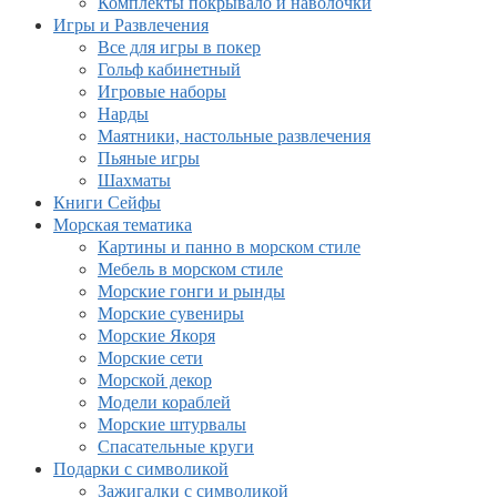
Комплекты покрывало и наволочки
Игры и Развлечения
Все для игры в покер
Гольф кабинетный
Игровые наборы
Нарды
Маятники, настольные развлечения
Пьяные игры
Шахматы
Книги Сейфы
Морская тематика
Картины и панно в морском стиле
Мебель в морском стиле
Морские гонги и рынды
Морские сувениры
Морские Якоря
Морские сети
Морской декор
Модели кораблей
Морские штурвалы
Спасательные круги
Подарки с символикой
Зажигалки с символикой