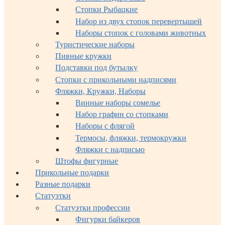
Стопки Рыбацкие
Набор из двух стопок перевертышей
Наборы стопок с головами животных
Туристические наборы
Пивные кружки
Подставки под бутылку
Стопки с прикольными надписями
Фляжки, Кружки, Наборы
Винные наборы сомелье
Набор графин со стопками
Наборы с флягой
Термосы, фляжки, термокружки
Фляжки с надписью
Штофы фигурные
Прикольные подарки
Разные подарки
Статуэтки
Статуэтки профессии
Фигурки байкеров