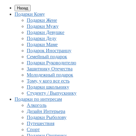
Назад
Подарки Кому
Подарки Жене
Подарки Мужу
Подарки Девушке
Подарки Деду
Подарки Маме
Подарок Иностранцу
Семейный подарок
Подарки Руководителю
Защитнику Отечества
Молодежный подарок
Тому, у кого все есть
Подарки школьнику
Студенту / Выпускнику
Подарки по интересам
Алкоголь
Дизайн Интерьера
Подарки Рыболову
Путешествия
Спорт
Подарки Охотнику