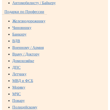
Автомобилисту / Байкеру
Подарки по Профессии
Железнодорожнику
Чиновнику
Банкиру
ВДВ
Военному / Армия
Врачу / Доктору
Домохозяйке
ДПС
Летчику
МВД и ФСБ
Моряку
МЧС
Повару
Полицейскому