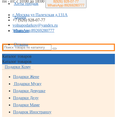
пн - пт: с 10:00 до 18:00
8(926)
928-07-77
Хиты продаж
WhatsApp:89269280777
г. Москва ул Палехская д.131А
Акции
+7 (926) 928-07-77
volnapodarkov@yandex.ru
WhatsApp:89269280777
Новости
Отзывы
Каталог
товаров
Каталог
товаров
Подарки Кому
Подарки Жене
Подарки Мужу
Подарки Девушке
Подарки Деду
Подарки Маме
Подарок Иностранцу