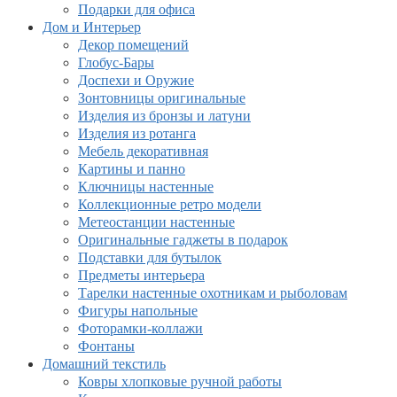
Подарки для офиса
Дом и Интерьер
Декор помещений
Глобус-Бары
Доспехи и Оружие
Зонтовницы оригинальные
Изделия из бронзы и латуни
Изделия из ротанга
Мебель декоративная
Картины и панно
Ключницы настенные
Коллекционные ретро модели
Метеостанции настенные
Оригинальные гаджеты в подарок
Подставки для бутылок
Предметы интерьера
Тарелки настенные охотникам и рыболовам
Фигуры напольные
Фоторамки-коллажи
Фонтаны
Домашний текстиль
Ковры хлопковые ручной работы