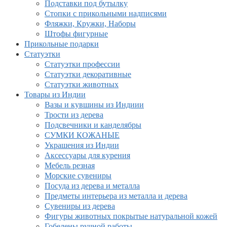
Подставки под бутылку
Стопки с прикольными надписями
Фляжки, Кружки, Наборы
Штофы фигурные
Прикольные подарки
Статуэтки
Статуэтки профессии
Статуэтки декоративные
Статуэтки животных
Товары из Индии
Вазы и кувшины из Индиии
Трости из дерева
Подсвечники и канделябры
СУМКИ КОЖАНЫЕ
Украшения из Индии
Аксессуары для курения
Мебель резная
Морские сувениры
Посуда из дерева и металла
Предметы интерьера из металла и дерева
Сувениры из дерева
Фигуры животных покрытые натуральной кожей
Гобелены ручной работы