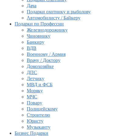
Дача
Подарки охотнику и рыболову
Автомобилисту / Байкеру
Подарки по Профессии
Железнодорожнику
Чиновнику
Банкиру
ВДВ
Военному / Армия
Врачу / Доктору
Домохозяйке
ДПС
Летчику
МВД и ФСБ
Моряку
МЧС
Повару
Полицейскому
Строителю
Юристу
Музыканту
Бизнес Подарки