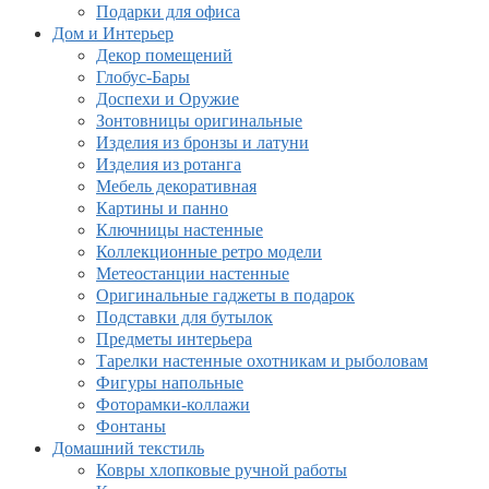
Подарки для офиса
Дом и Интерьер
Декор помещений
Глобус-Бары
Доспехи и Оружие
Зонтовницы оригинальные
Изделия из бронзы и латуни
Изделия из ротанга
Мебель декоративная
Картины и панно
Ключницы настенные
Коллекционные ретро модели
Метеостанции настенные
Оригинальные гаджеты в подарок
Подставки для бутылок
Предметы интерьера
Тарелки настенные охотникам и рыболовам
Фигуры напольные
Фоторамки-коллажи
Фонтаны
Домашний текстиль
Ковры хлопковые ручной работы