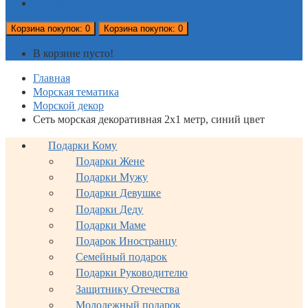
Отзывы
Корзина
покупок
: 0
Корзина
покупок
: 0
В корзине пусто!
Главная
Морская тематика
Морской декор
Сеть морская декоративная 2х1 метр, синий цвет
Подарки Кому
Подарки Жене
Подарки Мужу
Подарки Девушке
Подарки Деду
Подарки Маме
Подарок Иностранцу
Семейный подарок
Подарки Руководителю
Защитнику Отечества
Молодежный подарок