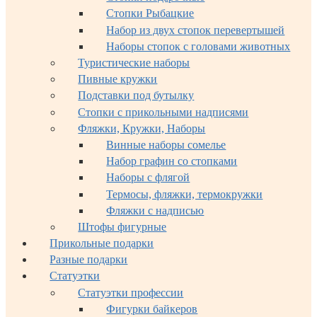
Стопки Рыбацкие
Набор из двух стопок перевертышей
Наборы стопок с головами животных
Туристические наборы
Пивные кружки
Подставки под бутылку
Стопки с прикольными надписями
Фляжки, Кружки, Наборы
Винные наборы сомелье
Набор графин со стопками
Наборы с флягой
Термосы, фляжки, термокружки
Фляжки с надписью
Штофы фигурные
Прикольные подарки
Разные подарки
Статуэтки
Статуэтки профессии
Фигурки байкеров