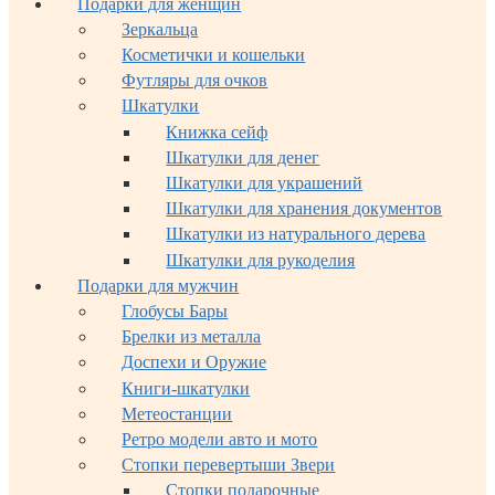
Подарки для женщин
Зеркальца
Косметички и кошельки
Футляры для очков
Шкатулки
Книжка сейф
Шкатулки для денег
Шкатулки для украшений
Шкатулки для хранения документов
Шкатулки из натурального дерева
Шкатулки для рукоделия
Подарки для мужчин
Глобусы Бары
Брелки из металла
Доспехи и Оружие
Книги-шкатулки
Метеостанции
Ретро модели авто и мото
Стопки перевертыши Звери
Стопки подарочные