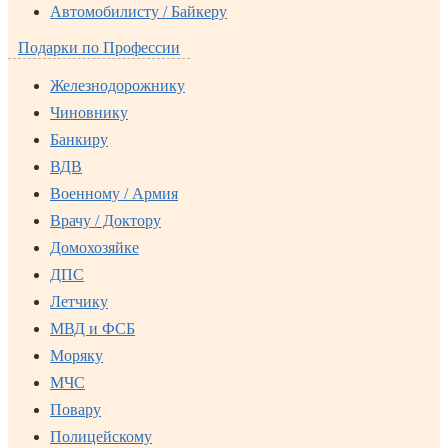
Автомобилисту / Байкеру
Подарки по Профессии
Железнодорожнику
Чиновнику
Банкиру
ВДВ
Военному / Армия
Врачу / Доктору
Домохозяйке
ДПС
Летчику
МВД и ФСБ
Моряку
МЧС
Повару
Полицейскому