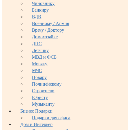
Чиновнику
Банкиру
ВДВ
Военному / Армия
Врачу / Доктору
Домохозяйке
ДПС
Летчику
МВД и ФСБ
Моряку
МЧС
Повару
Полицейскому
Строителю
Юристу
Музыканту
Бизнес Подарки
Подарки для офиса
Дом и Интерьер