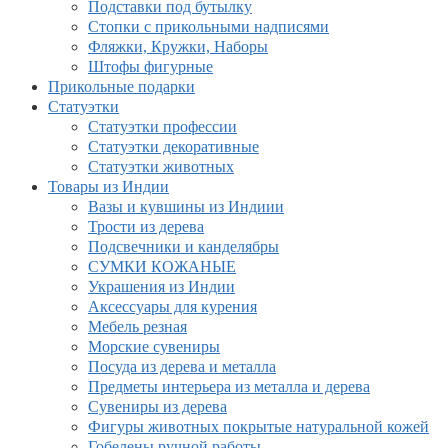
Подставки под бутылку
Стопки с прикольными надписями
Фляжки, Кружки, Наборы
Штофы фигурные
Прикольные подарки
Статуэтки
Статуэтки профессии
Статуэтки декоративные
Статуэтки животных
Товары из Индии
Вазы и кувшины из Индиии
Трости из дерева
Подсвечники и канделябры
СУМКИ КОЖАНЫЕ
Украшения из Индии
Аксессуары для курения
Мебель резная
Морские сувениры
Посуда из дерева и металла
Предметы интерьера из металла и дерева
Сувениры из дерева
Фигуры животных покрытые натуральной кожей
Гобелены ручной работы