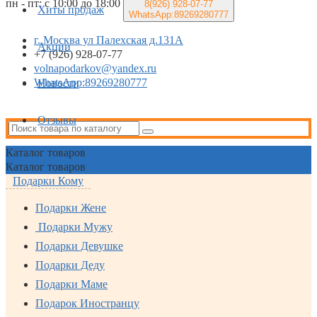
пн - пт: с 10:00 до 18:00
8(926)
928-07-77
Хиты продаж
WhatsApp:89269280777
г. Москва ул Палехская д.131А
Акции
+7 (926) 928-07-77
volnapodarkov@yandex.ru
WhatsApp:89269280777
Новости
Отзывы
Каталог
товаров
Каталог
товаров
Подарки Кому
Подарки Жене
Подарки Мужу
Подарки Девушке
Подарки Деду
Подарки Маме
Подарок Иностранцу