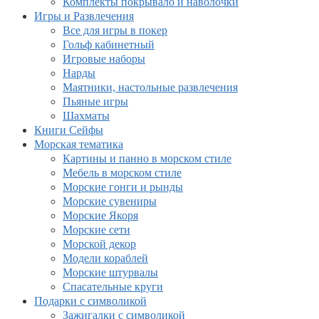
Комплекты покрывало и наволочки
Игры и Развлечения
Все для игры в покер
Гольф кабинетный
Игровые наборы
Нарды
Маятники, настольные развлечения
Пьяные игры
Шахматы
Книги Сейфы
Морская тематика
Картины и панно в морском стиле
Мебель в морском стиле
Морские гонги и рынды
Морские сувениры
Морские Якоря
Морские сети
Морской декор
Модели кораблей
Морские штурвалы
Спасательные круги
Подарки с символикой
Зажигалки с символикой