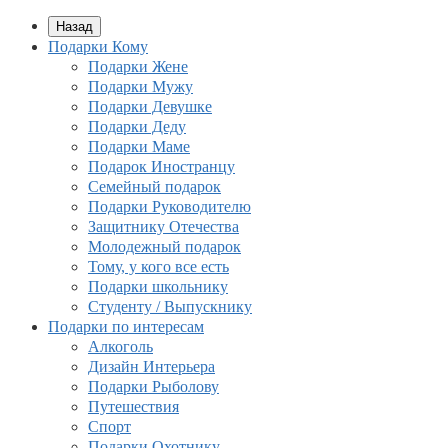
Назад
Подарки Кому
Подарки Жене
Подарки Мужу
Подарки Девушке
Подарки Деду
Подарки Маме
Подарок Иностранцу
Семейный подарок
Подарки Руководителю
Защитнику Отечества
Молодежный подарок
Тому, у кого все есть
Подарки школьнику
Студенту / Выпускнику
Подарки по интересам
Алкоголь
Дизайн Интерьера
Подарки Рыболову
Путешествия
Спорт
Подарки Охотнику